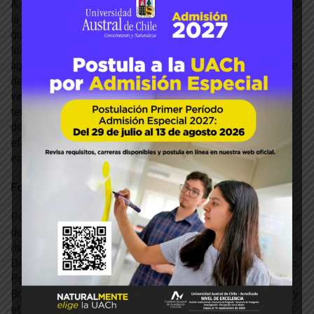
A ello se agrega, dijo, el desafío que existe en el ámbito de
la sustentabilidad”, necesitamos un desarrollo productivo
que impacte lo menos posible sobre el medio ambiente y
los ecosistemas, en tercer lugar necesitamos una
agricultura y una producción de alimentos que se preocupe
de la nutrición, de la salud, por lo tanto, tenemos que
vincular la producción de alimentos a la salud, y luego
tenemos que vincular el desarrollo de la agricultura al
desarrollo de las comunidades locales porque
efectivamente no hay desarrollo estable sin inclusión y
equidad social”, recalcó Furche.
Formación de profesionales
Posteriormente se realizó un conversatorio que analizó los
desafíos de la educación técnica y profesional para el
desarrollo de la agricultura chilena, con la participación de la
Directora del Liceo Bicentenario Adolfo Matthei de Osorno,
Pamela Capel, los Directores de Agronomía, Dra. Silvana
Bravo y de Ingeniería en Alimentos Dr. Kong Shun Ah-Hen y
el ex Ministro Carlos Furche. Este panel fue moderado por