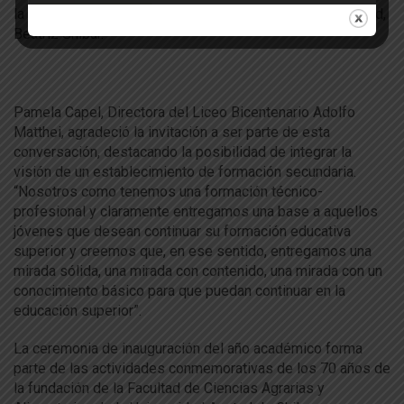
la Coordinadora de Vinculación con el Medio de la Facultad,
Beatriz Shibar.
Pamela Capel, Directora del Liceo Bicentenario Adolfo
Matthei, agradeció la invitación a ser parte de esta
conversación, destacando la posibilidad de integrar la
visión de un establecimiento de formación secundaria.
“Nosotros como tenemos una formación técnico-
profesional y claramente entregamos una base a aquellos
jóvenes que desean continuar su formación educativa
superior y creemos que, en ese sentido, entregamos una
mirada sólida, una mirada con contenido, una mirada con un
conocimiento básico para que puedan continuar en la
educación superior”.
La ceremonia de inauguración del año académico forma
parte de las actividades conmemorativas de los 70 años de
la fundación de la Facultad de Ciencias Agrarias y