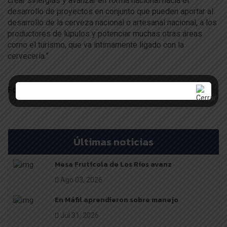
crear sinergias y avanzar en forma nacional hacia el
desarrollo de proyectos en conjunto que pueden aportar al
desarrollo de la cerveza nacional o artesanal nacional, a los
productores de lúpulos y potenciar muchas otras áreas
como el turismo, que va íntimamente ligado con la
cervecería.”
Fotos y fuente: https://alimentos.pucv.cl/
Últimas noticias
Mesa Frutícola de Los Ríos avanz
Ago 03, 2026
En Máfil aprendieron sobre manejo
Jul 31, 2026