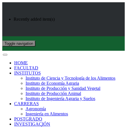
Recently added item(s)
Toggle navigation
HOME
FACULTAD
INSTITUTOS
Instituto de Ciencia y Tecnología de los Alimentos
Instituto de Economía Agraria
Instituto de Producción y Sanidad Vegetal
Instituto de Producción Animal
Instituto de Ingeniería Agraria y Suelos
CARRERAS
Agronomía
Ingeniería en Alimentos
POSTGRADO
INVESTIGACIÓN