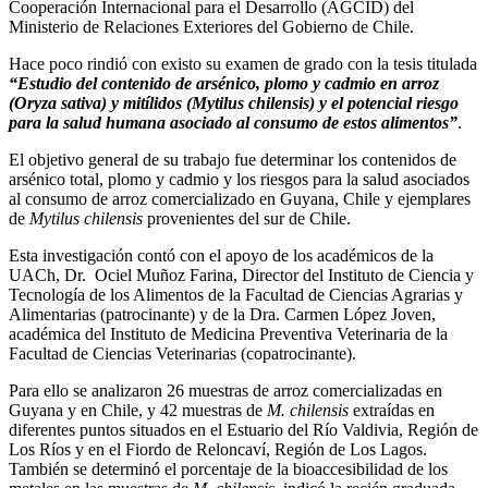
Cooperación Internacional para el Desarrollo (AGCID) del
Ministerio de Relaciones Exteriores del Gobierno de Chile.
Hace poco rindió con existo su examen de grado con la tesis titulada
“Estudio del contenido de arsénico, plomo y cadmio en arroz
(Oryza sativa) y mitílidos (Mytilus chilensis) y el potencial riesgo
para la salud humana asociado al consumo de estos alimentos”
.
El objetivo general de su trabajo fue determinar los contenidos de
arsénico total, plomo y cadmio y los riesgos para la salud asociados
al consumo de arroz comercializado en Guyana, Chile y ejemplares
de
Mytilus chilensis
provenientes del sur de Chile.
Esta investigación contó con el apoyo de los académicos de la
UACh, Dr. Ociel Muñoz Farina, Director del Instituto de Ciencia y
Tecnología de los Alimentos de la Facultad de Ciencias Agrarias y
Alimentarias (patrocinante) y de la Dra. Carmen López Joven,
académica del Instituto de Medicina Preventiva Veterinaria de la
Facultad de Ciencias Veterinarias (copatrocinante).
Para ello se analizaron 26 muestras de arroz comercializadas en
Guyana y en Chile, y 42 muestras de
M. chilensis
extraídas en
diferentes puntos situados en el Estuario del Río Valdivia, Región de
Los Ríos y en el Fiordo de Reloncaví, Región de Los Lagos.
También se determinó el porcentaje de la bioaccesibilidad de los