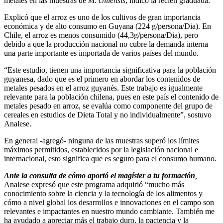
metales en las muestras de
M. chilensis
, indicó la recién graduada.
Explicó que el arroz es uno de los cultivos de gran importancia
económica y de alto consumo en Guyana (224 g/persona/Dia). En
Chile, el arroz es menos consumido (44,3g/persona/Dia), pero
debido a que la producción nacional no cubre la demanda interna
una parte importante es importada de varios países del mundo.
“Este estudio, tienen una importancia significativa para la población
guyanesa, dado que es el primero en abordar los contenidos de
metales pesados en el arroz guyanés. Este trabajo es igualmente
relevante para la población chilena, pues en este país el contenido de
metales pesado en arroz, se evalúa como componente del grupo de
cereales en estudios de Dieta Total y no individualmente”, sostuvo
Analese.
En general -agregó- ninguna de las muestras superó los límites
máximos permitidos, establecidos por la legislación nacional e
internacional, esto significa que es seguro para el consumo humano.
Ante la consulta de cómo aportó el magíster
a tu formación
,
Analese expresó que este programa adquirió “mucho más
conocimiento sobre la ciencia y la tecnología de los alimentos y
cómo a nivel global los desarrollos e innovaciones en el campo son
relevantes e impactantes en nuestro mundo cambiante. También me
ha ayudado a apreciar más el trabajo duro, la paciencia y la