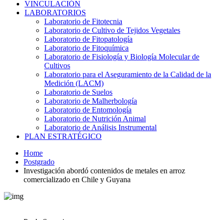
VINCULACIÓN
LABORATORIOS
Laboratorio de Fitotecnia
Laboratorio de Cultivo de Tejidos Vegetales
Laboratorio de Fitopatología
Laboratorio de Fitoquímica
Laboratorio de Fisiología y Biología Molecular de
Cultivos
Laboratorio para el Aseguramiento de la Calidad de la
Medición (LACM)
Laboratorio de Suelos
Laboratorio de Malherbología
Laboratorio de Entomología
Laboratorio de Nutrición Animal
Laboratorio de Análisis Instrumental
PLAN ESTRATÉGICO
Home
Postgrado
Investigación abordó contenidos de metales en arroz
comercializado en Chile y Guyana