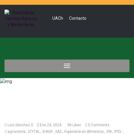
UACh
Contacto
Toggle
navigation
Luis Sánchez S
Ene 24, 2024
98
Likes
0 Comments
agronomía
ICYTAL
IEAGR
IIAS
Ingeniería en Alimentos
IPA
IPSV