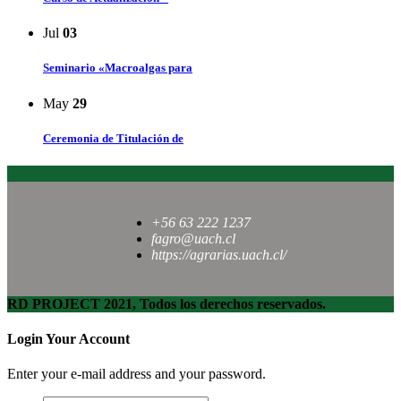
Jul
03
Seminario «Macroalgas para
May
29
Ceremonia de Titulación de
+56 63 222 1237
fagro@uach.cl
https://agrarias.uach.cl/
RD PROJECT 2021, Todos los derechos reservados.
Login Your Account
Enter your e-mail address and your password.