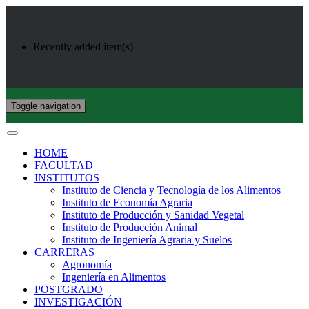
Recently added item(s)
Toggle navigation
HOME
FACULTAD
INSTITUTOS
Instituto de Ciencia y Tecnología de los Alimentos
Instituto de Economía Agraria
Instituto de Producción y Sanidad Vegetal
Instituto de Producción Animal
Instituto de Ingeniería Agraria y Suelos
CARRERAS
Agronomía
Ingeniería en Alimentos
POSTGRADO
INVESTIGACIÓN