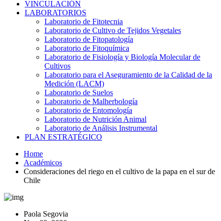
VINCULACIÓN
LABORATORIOS
Laboratorio de Fitotecnia
Laboratorio de Cultivo de Tejidos Vegetales
Laboratorio de Fitopatología
Laboratorio de Fitoquímica
Laboratorio de Fisiología y Biología Molecular de
Cultivos
Laboratorio para el Aseguramiento de la Calidad de la
Medición (LACM)
Laboratorio de Suelos
Laboratorio de Malherbología
Laboratorio de Entomología
Laboratorio de Nutrición Animal
Laboratorio de Análisis Instrumental
PLAN ESTRATÉGICO
Home
Académicos
Consideraciones del riego en el cultivo de la papa en el sur de
Chile
Paola Segovia