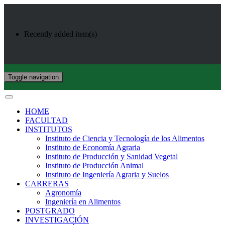
Recently added item(s)
Toggle navigation
HOME
FACULTAD
INSTITUTOS
Instituto de Ciencia y Tecnología de los Alimentos
Instituto de Economía Agraria
Instituto de Producción y Sanidad Vegetal
Instituto de Producción Animal
Instituto de Ingeniería Agraria y Suelos
CARRERAS
Agronomía
Ingeniería en Alimentos
POSTGRADO
INVESTIGACIÓN