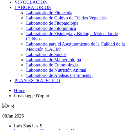
VINCULACIÓN
LABORATORIOS
Laboratorio de Fitotecnia
Laboratorio de Cultivo de Tejidos Vegetales
Laboratorio de Fitopatología
Laboratorio de Fitoquímica
Laboratorio de Fisiología y Biología Molecular de
Cultivos
Laboratorio para el Aseguramiento de la Calidad de la
Medición (LACM)
Laboratorio de Suelos
Laboratorio de Malherbología
Laboratorio de Entomología
Laboratorio de Nutrición Animal
Laboratorio de Análisis Instrumental
PLAN ESTRATÉGICO
Home
Posts taggedYogurt
08
Jun 2026
Luis Sánchez S