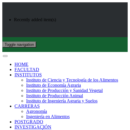
Recently added item(s)
Toggle navigation
HOME
FACULTAD
INSTITUTOS
Instituto de Ciencia y Tecnología de los Alimentos
Instituto de Economía Agraria
Instituto de Producción y Sanidad Vegetal
Instituto de Producción Animal
Instituto de Ingeniería Agraria y Suelos
CARRERAS
Agronomía
Ingeniería en Alimentos
POSTGRADO
INVESTIGACIÓN