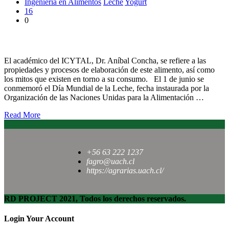
Ingeniería en Alimentos
Leche
Yogurt
16
0
Día Mundial de la Leche
El académico del ICYTAL, Dr. Aníbal Concha, se refiere a las
propiedades y procesos de elaboración de este alimento, así como
los mitos que existen en torno a su consumo. El 1 de junio se
conmemoró el Día Mundial de la Leche, fecha instaurada por la
Organización de las Naciones Unidas para la Alimentación …
Read More
+56 63 222 1237
fagro@uach.cl
https://agrarias.uach.cl/
RD PROJECT 2021, Todos los derechos reservados.
Login Your Account