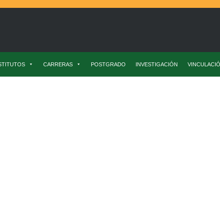
STITUTOS
CARRERAS
POSTGRADO
INVESTIGACIÓN
VINCULACI
uto De Producción Animal
Consejos Para Elegir El Mejor Corte De Carne