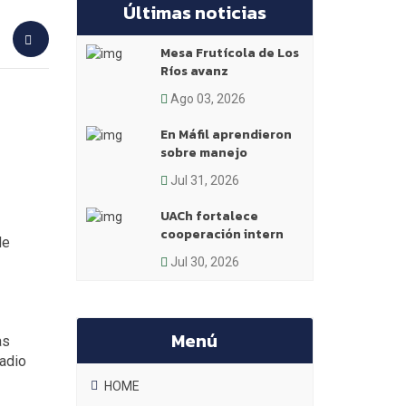
Últimas noticias
Mesa Frutícola de Los
Ríos avanz
Ago 03, 2026
En Máfil aprendieron
sobre manejo
Jul 31, 2026
UACh fortalece
cooperación intern
de
Jul 30, 2026
Menú
as
Radio
HOME