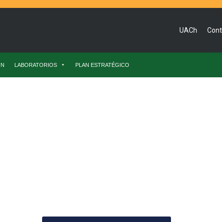
UACh
Cont
ÓN
LABORATORIOS
PLAN ESTRATÉGICO
 En Fiestas Patrias