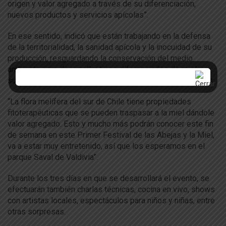
origen y valor agregado a través de su diferenciación,
nuevos productos y servicios apícolas”.
En ese sentido, indicó que están trabajando en la defensa
de la territorialidad, la sanidad apícola y la inocuidad de su
producción, resguardando la conservación del medio
ambiente para desarrollar tipos diferenciados de miel y
subproductos, evitando los riesgos de sus adulteraciones.
“La flora melífera del sur de Chile tiene propiedades
fitoterapéuticas que se pueden traspasar a la miel dándole
valor agregado. Esto y mucho más podrán conocer este fin
de semana en este Primer Festival de las Abejas y la Miel,
va a estar muy entretenido, así que los esperamos en el
parque Saval de Valdivia”.
Durante los tres días en que se desarrollará el evento, se
efectuarán también charlas técnicas, cocina en vivo, shows
con artistas locales, espectáculos para niños y niñas, entre
otras sorpresas.