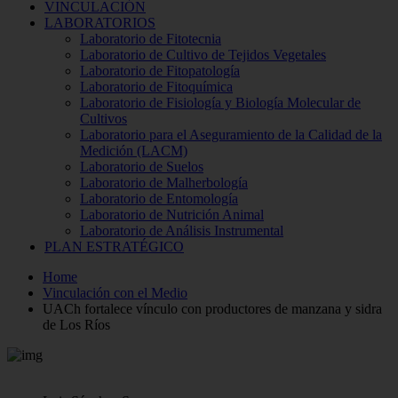
VINCULACIÓN
LABORATORIOS
Laboratorio de Fitotecnia
Laboratorio de Cultivo de Tejidos Vegetales
Laboratorio de Fitopatología
Laboratorio de Fitoquímica
Laboratorio de Fisiología y Biología Molecular de
Cultivos
Laboratorio para el Aseguramiento de la Calidad de la
Medición (LACM)
Laboratorio de Suelos
Laboratorio de Malherbología
Laboratorio de Entomología
Laboratorio de Nutrición Animal
Laboratorio de Análisis Instrumental
PLAN ESTRATÉGICO
Home
Vinculación con el Medio
UACh fortalece vínculo con productores de manzana y sidra
de Los Ríos