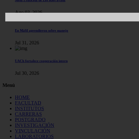
Ago 03, 2026
En Máfil aprendieron sobre manejo
Jul 31, 2026
UACh fortalece cooperación intern
Jul 30, 2026
Menú
HOME
FACULTAD
INSTITUTOS
CARRERAS
POSTGRADO
INVESTIGACIÓN
VINCULACIÓN
LABORATORIOS