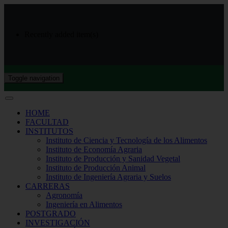
Recently added item(s)
Toggle navigation
HOME
FACULTAD
INSTITUTOS
Instituto de Ciencia y Tecnología de los Alimentos
Instituto de Economía Agraria
Instituto de Producción y Sanidad Vegetal
Instituto de Producción Animal
Instituto de Ingeniería Agraria y Suelos
CARRERAS
Agronomía
Ingeniería en Alimentos
POSTGRADO
INVESTIGACIÓN