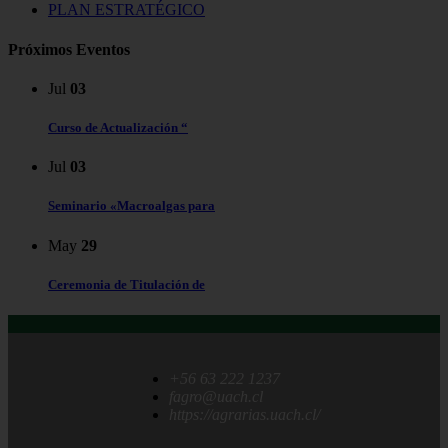
PLAN ESTRATÉGICO
Próximos Eventos
Jul
03
Curso de Actualización “
Jul
03
Seminario «Macroalgas para
May
29
Ceremonia de Titulación de
+56 63 222 1237
fagro@uach.cl
https://agrarias.uach.cl/