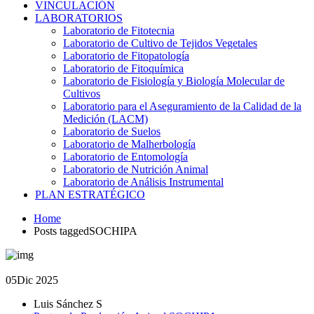
VINCULACIÓN
LABORATORIOS
Laboratorio de Fitotecnia
Laboratorio de Cultivo de Tejidos Vegetales
Laboratorio de Fitopatología
Laboratorio de Fitoquímica
Laboratorio de Fisiología y Biología Molecular de
Cultivos
Laboratorio para el Aseguramiento de la Calidad de la
Medición (LACM)
Laboratorio de Suelos
Laboratorio de Malherbología
Laboratorio de Entomología
Laboratorio de Nutrición Animal
Laboratorio de Análisis Instrumental
PLAN ESTRATÉGICO
Home
Posts taggedSOCHIPA
05
Dic 2025
Luis Sánchez S