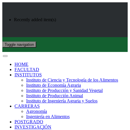
Recently added item(s)
Toggle navigation
HOME
FACULTAD
INSTITUTOS
Instituto de Ciencia y Tecnología de los Alimentos
Instituto de Economía Agraria
Instituto de Producción y Sanidad Vegetal
Instituto de Producción Animal
Instituto de Ingeniería Agraria y Suelos
CARRERAS
Agronomía
Ingeniería en Alimentos
POSTGRADO
INVESTIGACIÓN