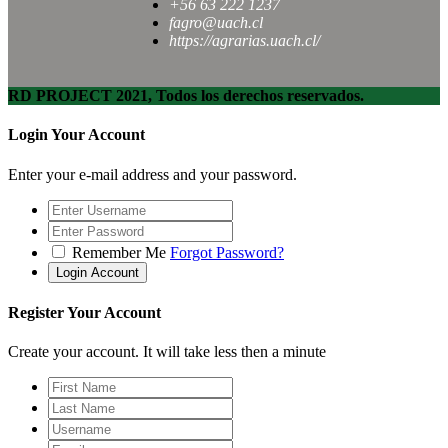
+56 63 222 1237
fagro@uach.cl
https://agrarias.uach.cl/
RD PROJECT 2021, Todos los derechos reservados.
Login Your Account
Enter your e-mail address and your password.
Remember Me
Forgot Password?
Register Your Account
Create your account. It will take less then a minute