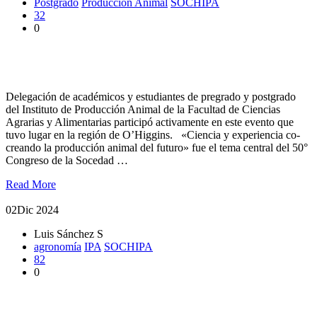
Postgrado
Producción Animal
SOCHIPA
32
0
Activa participación de representantes UACh en el 50°
Congreso de SOCHIPA
Delegación de académicos y estudiantes de pregrado y postgrado
del Instituto de Producción Animal de la Facultad de Ciencias
Agrarias y Alimentarias participó activamente en este evento que
tuvo lugar en la región de O’Higgins. «Ciencia y experiencia co-
creando la producción animal del futuro» fue el tema central del 50°
Congreso de la Socedad …
Read More
02
Dic 2024
Luis Sánchez S
agronomía
IPA
SOCHIPA
82
0
Estudiantes y académicos de la UACh fueron premiados en
Congreso SOCHIPA