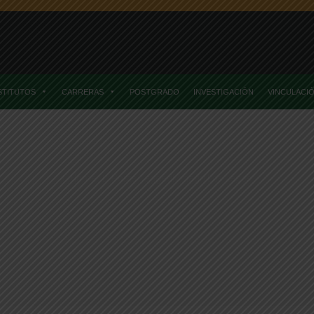
STITUTOS
CARRERAS
POSTGRADO
INVESTIGACIÓN
VINCULACI
Home
Posts TaggedMinagri Los Lagos