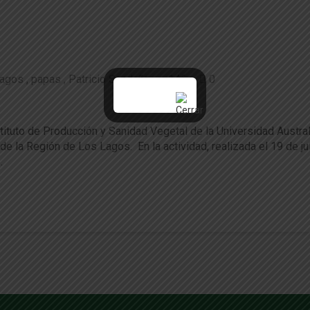
Lagos
papas
Patricio Sandaña
146
0
ctores que determinan su rendimiento
stituto de Producción y Sanidad Vegetal de la Universidad Austral
e la Región de Los Lagos. En la actividad, realizada el 19 de ju
…