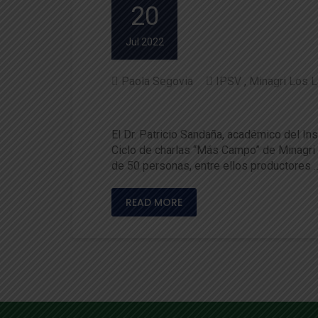
20
Jul 2022
Paola Segovia
IPSV
Minagri Los 
El cultivo de papas y los fa
El Dr. Patricio Sandaña, académico del In
Ciclo de charlas “Más Campo” de Minagri d
de 50 personas, entre ellos productores 
READ MORE