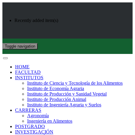
Recently added item(s)
Toggle navigation
HOME
FACULTAD
INSTITUTOS
Instituto de Ciencia y Tecnología de los Alimentos
Instituto de Economía Agraria
Instituto de Producción y Sanidad Vegetal
Instituto de Producción Animal
Instituto de Ingeniería Agraria y Suelos
CARRERAS
Agronomía
Ingeniería en Alimentos
POSTGRADO
INVESTIGACIÓN