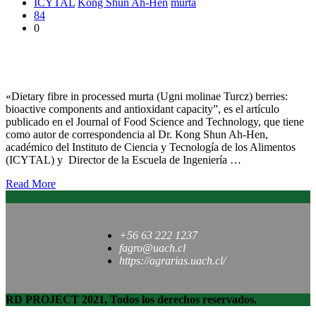
ICYTAL
Kong Shun Ah-Hen
murta
84
0
Publican investigación sobre el valioso aporte en fibra dietética
de la Murta
«Dietary fibre in processed murta (Ugni molinae Turcz) berries:
bioactive components and antioxidant capacity”, es el artículo
publicado en el Journal of Food Science and Technology, que tiene
como autor de correspondencia al Dr. Kong Shun Ah-Hen,
académico del Instituto de Ciencia y Tecnología de los Alimentos
(ICYTAL) y Director de la Escuela de Ingeniería …
Read More
+56 63 222 1237
fagro@uach.cl
https://agrarias.uach.cl/
RD PROJECT 2021, Todos los derechos reservados.