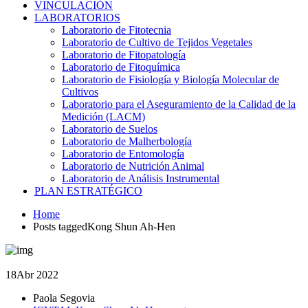
VINCULACIÓN
LABORATORIOS
Laboratorio de Fitotecnia
Laboratorio de Cultivo de Tejidos Vegetales
Laboratorio de Fitopatología
Laboratorio de Fitoquímica
Laboratorio de Fisiología y Biología Molecular de
Cultivos
Laboratorio para el Aseguramiento de la Calidad de la
Medición (LACM)
Laboratorio de Suelos
Laboratorio de Malherbología
Laboratorio de Entomología
Laboratorio de Nutrición Animal
Laboratorio de Análisis Instrumental
PLAN ESTRATÉGICO
Home
Posts taggedKong Shun Ah-Hen
18
Abr 2022
Paola Segovia