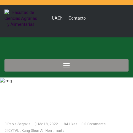
UACh
Contacto
Toggle
navigation
Paola Segovia
Abr 18, 2022
84
Likes
0 Comments
ICYTAL
Kong Shun Ah-Hen
murta