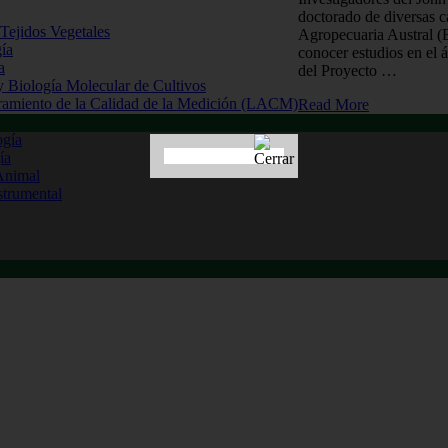
doctorado de diversas c
 Tejidos Vegetales
Agropecuaria Austral 
gía
conocer estudios en el á
a
del Proyecto …
 y Biología Molecular de Cultivos
uramiento de la Calidad de la Medición (LACM)
Read More
ogía
ía
Animal
strumental