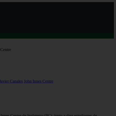
 Centre
Javier Canales
John Innes Centre
Innes Centre y estudiantes de postgrado conocieron sobre
EEAA
Innes Centre de Inglaterra (JIC), junto a diez estudiantes de