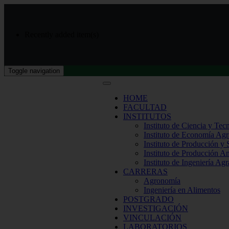
Recently added item(s)
Toggle navigation
HOME
FACULTAD
INSTITUTOS
Instituto de Ciencia y Tec
Instituto de Economía Agr
Instituto de Producción y
Instituto de Producción A
Instituto de Ingeniería Agr
CARRERAS
Agronomía
Ingeniería en Alimentos
POSTGRADO
INVESTIGACIÓN
VINCULACIÓN
LABORATORIOS