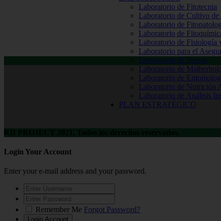
Laboratorio de Fitotecnia
Laboratorio de Cultivo de
Laboratorio de Fitopatolo
Laboratorio de Fitoquímic
Laboratorio de Fisiología
Laboratorio para el Aseg
Laboratorio de Suelos
Laboratorio de Malherbol
Laboratorio de Entomolog
Laboratorio de Nutrición 
Laboratorio de Análisis In
PLAN ESTRATÉGICO
RD PROJECT 2021, Todos los derechos reservados.
Login Your Account
Enter your e-mail address and your password.
Remember Me
Forgot Password?