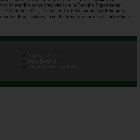
asas de estudios superiores, visitaron la Estación Experimental
(EEAA) de la UACh, ubicada en Cabo Blanco en Valdivia, para
rea de cultivos. Esta visita se efectuó como parte de las actividades
+56 63 222 1237
fagro@uach.cl
https://agrarias.uach.cl/