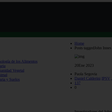
Home
Posts taggedJohn Innes
nología de los Alimentos
20
Ene 2023
aria
 Sanidad Vegetal
Paola Segovia
nimal
Daniel Calderini
IPSV
aria y Suelos
137
0
Científicos del John 
investigación en la 
Investigadores del John 