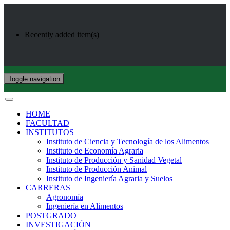
Recently added item(s)
Toggle navigation
HOME
FACULTAD
INSTITUTOS
Instituto de Ciencia y Tecnología de los Alimentos
Instituto de Economía Agraria
Instituto de Producción y Sanidad Vegetal
Instituto de Producción Animal
Instituto de Ingeniería Agraria y Suelos
CARRERAS
Agronomía
Ingeniería en Alimentos
POSTGRADO
INVESTIGACIÓN