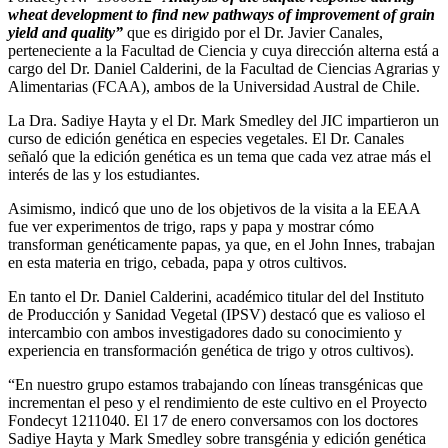
wheat development to find new pathways of improvement of grain
yield and quality”
que es dirigido por el Dr. Javier Canales,
perteneciente a la Facultad de Ciencia y cuya dirección alterna está a
cargo del Dr. Daniel Calderini, de la Facultad de Ciencias Agrarias y
Alimentarias (FCAA), ambos de la Universidad Austral de Chile.
La Dra. Sadiye Hayta y el Dr. Mark Smedley del JIC impartieron un
curso de edición genética en especies vegetales. El Dr. Canales
señaló que la edición genética es un tema que cada vez atrae más el
interés de las y los estudiantes.
Asimismo, indicó que uno de los objetivos de la visita a la EEAA
fue ver experimentos de trigo, raps y papa y mostrar cómo
transforman genéticamente papas, ya que, en el John Innes, trabajan
en esta materia en trigo, cebada, papa y otros cultivos.
En tanto el Dr. Daniel Calderini, académico titular del del Instituto
de Producción y Sanidad Vegetal (IPSV) destacó que es valioso el
intercambio con ambos investigadores dado su conocimiento y
experiencia en transformación genética de trigo y otros cultivos).
“En nuestro grupo estamos trabajando con líneas transgénicas que
incrementan el peso y el rendimiento de este cultivo en el Proyecto
Fondecyt 1211040. El 17 de enero conversamos con los doctores
Sadiye Hayta y Mark Smedley sobre transgénia y edición genética