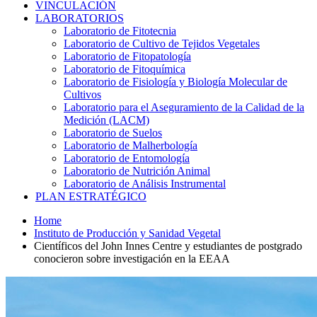
VINCULACIÓN
LABORATORIOS
Laboratorio de Fitotecnia
Laboratorio de Cultivo de Tejidos Vegetales
Laboratorio de Fitopatología
Laboratorio de Fitoquímica
Laboratorio de Fisiología y Biología Molecular de
Cultivos
Laboratorio para el Aseguramiento de la Calidad de la
Medición (LACM)
Laboratorio de Suelos
Laboratorio de Malherbología
Laboratorio de Entomología
Laboratorio de Nutrición Animal
Laboratorio de Análisis Instrumental
PLAN ESTRATÉGICO
Home
Instituto de Producción y Sanidad Vegetal
Científicos del John Innes Centre y estudiantes de postgrado
conocieron sobre investigación en la EEAA