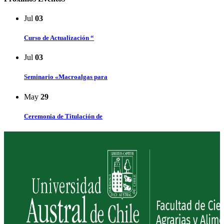
Jul
03
Curso de Actualización “
Jul
03
Seminario «Macroalgas para
May
29
Ceremonia de Titulación de