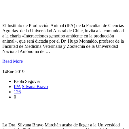
Realizarán Charla sobre Interacciones genotipo ambiente en la
producción animal
El Instituto de Producción Animal (IPA) de la Facultad de Ciencias
Agrarias de la Universidad Austral de Chile, invita a la comunidad
a la charla «Interacciones genotipo ambiente en la producción
animal», que será dictada por el Dr. Hugo Montaldo, profesor de la
Facultad de Medicina Veterinaria y Zootecnia de la Universidad
Nacional Autónoma de …
Read More
14
Ene 2019
Paola Segovia
IPA
Silvana Bravo
126
0
Especialista en rumiantes menores se integra al Instituto de
Producción Animal de la UACh
La Dra. Silvana Bravo Marchán acaba de llegar a la Universidad