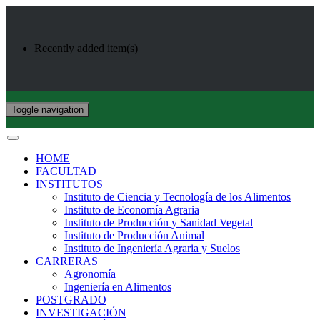
Recently added item(s)
Toggle navigation
HOME
FACULTAD
INSTITUTOS
Instituto de Ciencia y Tecnología de los Alimentos
Instituto de Economía Agraria
Instituto de Producción y Sanidad Vegetal
Instituto de Producción Animal
Instituto de Ingeniería Agraria y Suelos
CARRERAS
Agronomía
Ingeniería en Alimentos
POSTGRADO
INVESTIGACIÓN