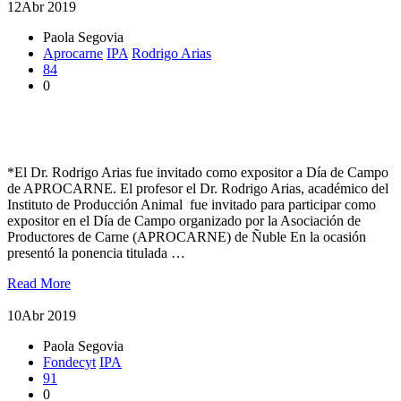
12
Abr 2019
Paola Segovia
Aprocarne
IPA
Rodrigo Arias
84
0
Académico expuso sobre los desafíos de la producción de carne
bovina con miras al 2030
*El Dr. Rodrigo Arias fue invitado como expositor a Día de Campo
de APROCARNE. El profesor el Dr. Rodrigo Arias, académico del
Instituto de Producción Animal fue invitado para participar como
expositor en el Día de Campo organizado por la Asociación de
Productores de Carne (APROCARNE) de Ñuble En la ocasión
presentó la ponencia titulada …
Read More
10
Abr 2019
Paola Segovia
Fondecyt
IPA
91
0