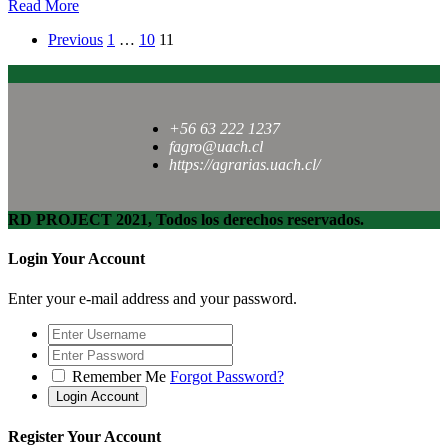
Read More
Previous
1
…
10
11
+56 63 222 1237
fagro@uach.cl
https://agrarias.uach.cl/
RD PROJECT 2021, Todos los derechos reservados.
Login Your Account
Enter your e-mail address and your password.
Remember Me
Forgot Password?
Register Your Account