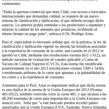
contusiones.
“Dada la apertura comercial que tiene Chile, con acceso a mercados
internacionales que demandan calidad, se requiere de un nuevo
sistema de clasificación y tipificación, el que debería recoger dicho
aspecto. Lo anterior podría estimular a los productores a mantener y
mejorar la calidad de los animales que producen, recibiendo al
mismo tiempo un pago justo”, subraya el Dr. Rodrigo Arias.
Para el especialista es necesario señalar que, en la práctica, la ley de
clasificación y tipificación vigente no aborda las temáticas asociadas
a la experiencia de consumo de la carne, aun cuando en el 2012 se
aprobó en Chile, mediante dos resoluciones exentas (611 y 612), un
método nacional de evaluación de canales aplicable a Carne de
Vacuno de Calidad Superior (CVCS). Esta norma fue modificada
posteriormente en el año 2013 (resoluciones exentas 5309 y 5436),
considerando atributos de la carne que apuntan a la palatabilidad de
los cortes y a la experiencia de consumo.
Asimismo para el Prof. Arias es importante indicar que dicha norma
es una réplica de la norma de la Unión Europea del 2012 (Norma
481/2012), también conocida como la cuota 481, y que alcanza a las
48.200 toneladas de carne para importación a la Unión Europea con
arancel cero. Seña que “a este mercado pueden acceder países
autorizados por la Unión Europea (USA, Australia, Nueva Zelandia,