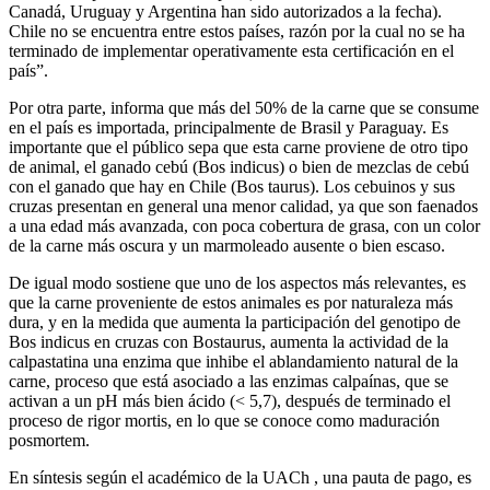
Canadá, Uruguay y Argentina han sido autorizados a la fecha).
Chile no se encuentra entre estos países, razón por la cual no se ha
terminado de implementar operativamente esta certificación en el
país”.
Por otra parte, informa que más del 50% de la carne que se consume
en el país es importada, principalmente de Brasil y Paraguay. Es
importante que el público sepa que esta carne proviene de otro tipo
de animal, el ganado cebú (Bos indicus) o bien de mezclas de cebú
con el ganado que hay en Chile (Bos taurus). Los cebuinos y sus
cruzas presentan en general una menor calidad, ya que son faenados
a una edad más avanzada, con poca cobertura de grasa, con un color
de la carne más oscura y un marmoleado ausente o bien escaso.
De igual modo sostiene que uno de los aspectos más relevantes, es
que la carne proveniente de estos animales es por naturaleza más
dura, y en la medida que aumenta la participación del genotipo de
Bos indicus en cruzas con Bostaurus, aumenta la actividad de la
calpastatina una enzima que inhibe el ablandamiento natural de la
carne, proceso que está asociado a las enzimas calpaínas, que se
activan a un pH más bien ácido (< 5,7), después de terminado el
proceso de rigor mortis, en lo que se conoce como maduración
posmortem.
En síntesis según el académico de la UACh , una pauta de pago, es