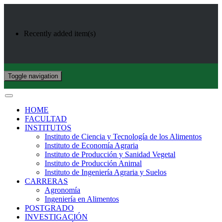
Recently added item(s)
Toggle navigation
HOME
FACULTAD
INSTITUTOS
Instituto de Ciencia y Tecnología de los Alimentos
Instituto de Economía Agraria
Instituto de Producción y Sanidad Vegetal
Instituto de Producción Animal
Instituto de Ingeniería Agraria y Suelos
CARRERAS
Agronomía
Ingeniería en Alimentos
POSTGRADO
INVESTIGACIÓN