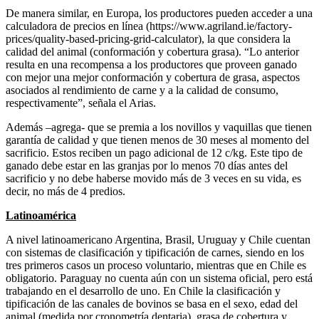
De manera similar, en Europa, los productores pueden acceder a una
calculadora de precios en línea (https://www.agriland.ie/factory-
prices/quality-based-pricing-grid-calculator), la que considera la
calidad del animal (conformación y cobertura grasa). “Lo anterior
resulta en una recompensa a los productores que proveen ganado
con mejor una mejor conformación y cobertura de grasa, aspectos
asociados al rendimiento de carne y a la calidad de consumo,
respectivamente”, señala el Arias.
Además –agrega- que se premia a los novillos y vaquillas que tienen
garantía de calidad y que tienen menos de 30 meses al momento del
sacrificio. Estos reciben un pago adicional de 12 c/kg. Este tipo de
ganado debe estar en las granjas por lo menos 70 días antes del
sacrificio y no debe haberse movido más de 3 veces en su vida, es
decir, no más de 4 predios.
Latinoamérica
A nivel latinoamericano Argentina, Brasil, Uruguay y Chile cuentan
con sistemas de clasificación y tipificación de carnes, siendo en los
tres primeros casos un proceso voluntario, mientras que en Chile es
obligatorio. Paraguay no cuenta aún con un sistema oficial, pero está
trabajando en el desarrollo de uno. En Chile la clasificación y
tipificación de las canales de bovinos se basa en el sexo, edad del
animal (medida por cronometría dentaria), grasa de cobertura y