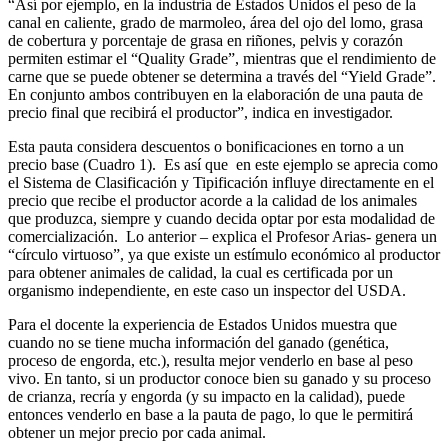
“Así por ejemplo, en la industria de Estados Unidos el peso de la
canal en caliente, grado de marmoleo, área del ojo del lomo, grasa
de cobertura y porcentaje de grasa en riñones, pelvis y corazón
permiten estimar el “Quality Grade”, mientras que el rendimiento de
carne que se puede obtener se determina a través del “Yield Grade”.
En conjunto ambos contribuyen en la elaboración de una pauta de
precio final que recibirá el productor”, indica en investigador.
Esta pauta considera descuentos o bonificaciones en torno a un
precio base (Cuadro 1). Es así que en este ejemplo se aprecia como
el Sistema de Clasificación y Tipificación influye directamente en el
precio que recibe el productor acorde a la calidad de los animales
que produzca, siempre y cuando decida optar por esta modalidad de
comercialización. Lo anterior – explica el Profesor Arias- genera un
“círculo virtuoso”, ya que existe un estímulo económico al productor
para obtener animales de calidad, la cual es certificada por un
organismo independiente, en este caso un inspector del USDA.
Para el docente la experiencia de Estados Unidos muestra que
cuando no se tiene mucha información del ganado (genética,
proceso de engorda, etc.), resulta mejor venderlo en base al peso
vivo. En tanto, si un productor conoce bien su ganado y su proceso
de crianza, recría y engorda (y su impacto en la calidad), puede
entonces venderlo en base a la pauta de pago, lo que le permitirá
obtener un mejor precio por cada animal.