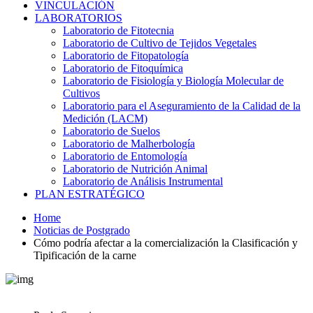
VINCULACIÓN
LABORATORIOS
Laboratorio de Fitotecnia
Laboratorio de Cultivo de Tejidos Vegetales
Laboratorio de Fitopatología
Laboratorio de Fitoquímica
Laboratorio de Fisiología y Biología Molecular de
Cultivos
Laboratorio para el Aseguramiento de la Calidad de la
Medición (LACM)
Laboratorio de Suelos
Laboratorio de Malherbología
Laboratorio de Entomología
Laboratorio de Nutrición Animal
Laboratorio de Análisis Instrumental
PLAN ESTRATÉGICO
Home
Noticias de Postgrado
Cómo podría afectar a la comercialización la Clasificación y
Tipificación de la carne