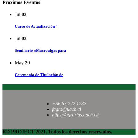
Próximos Eventos
Jul
03
Curso de Actualización “
Jul
03
Seminario «Macroalgas para
May
29
Ceremonia de Titulación de
+56 63 222 1237
fagro@uach.cl
https://agrarias.uach.cl/
RD PROJECT 2021, Todos los derechos reservados.