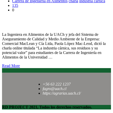
Carrera de Ingeniería en Alimentos
charla
industria cárnica
135
0
Ingeniera en Alimentos dictó charla sobre uso de biodigestores
en la Industria cárnica
La Ingeniera en Alimentos de la UACh y jefa del Sistema de
Aseguramiento de Calidad y Medio Ambiente de la Empresa:
Comercial MacLean y Cía Ltda, Paola López Mac-Leod, dictó la
charla online titulada “La industria cárnica, sus residuos y su
potencial valor” para estudiantes de la Carrera de Ingeniería en
Alimentos de la Universidad …
Read More
+56 63 222 1237
fagro@uach.cl
https://agrarias.uach.cl/
RD PROJECT 2021, Todos los derechos reservados.