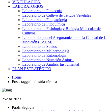
VINCULACIÓN
LABORATORIOS
Laboratorio de Fitotecnia
Laboratorio de Cultivo de Tejidos Vegetales
Laboratorio de Fitopatología
Laboratorio de Fitoquímica
Laboratorio de Fisiología y Biología Molecular de
Cultivos
Laboratorio para el Aseguramiento de la Calidad de la
Medición (LACM)
Laboratorio de Suelos
Laboratorio de Malherbología
Laboratorio de Entomología
Laboratorio de Nutrición Animal
Laboratorio de Análisis Instrumental
PLAN ESTRATÉGICO
Home
Posts taggedindustria cárnica
25
Abr 2023
Paola Segovia