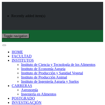
Recently added item(s)
Toggle navigation
HOME
FACULTAD
INSTITUTOS
Instituto de Ciencia y Tecnología de los Alimentos
Instituto de Economía Agraria
Instituto de Producción y Sanidad Vegetal
Instituto de Producción Animal
Instituto de Ingeniería Agraria y Suelos
CARRERAS
Agronomía
Ingeniería en Alimentos
POSTGRADO
INVESTIGACIÓN