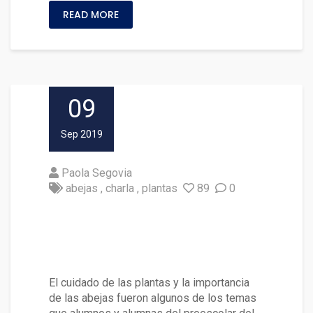
READ MORE
09
Sep 2019
Paola Segovia
abejas
charla
plantas
89
0
Niños y niñas valoraron el cui
dado de las abejas y de las pl
antas
El cuidado de las plantas y la importancia
de las abejas fueron algunos de los temas