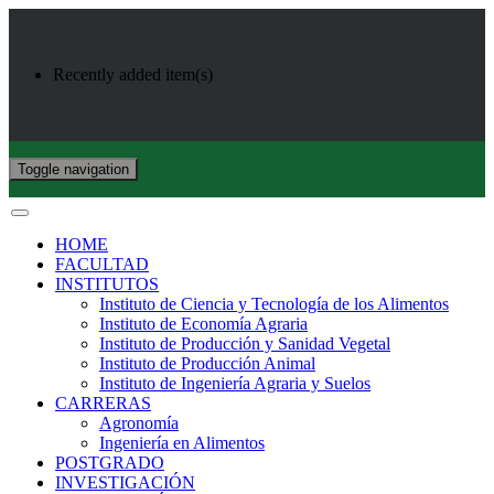
Recently added item(s)
Toggle navigation
HOME
FACULTAD
INSTITUTOS
Instituto de Ciencia y Tecnología de los Alimentos
Instituto de Economía Agraria
Instituto de Producción y Sanidad Vegetal
Instituto de Producción Animal
Instituto de Ingeniería Agraria y Suelos
CARRERAS
Agronomía
Ingeniería en Alimentos
POSTGRADO
INVESTIGACIÓN