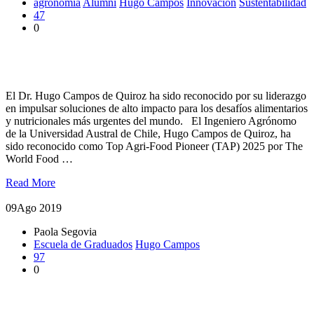
agronomía
Alumni
Hugo Campos
Innovación
Sustentabilidad
47
0
Alumni UACh de Agronomía es destacado como Top Agri-
Food Pioneer (TAP) 2025
El Dr. Hugo Campos de Quiroz ha sido reconocido por su liderazgo
en impulsar soluciones de alto impacto para los desafíos alimentarios
y nutricionales más urgentes del mundo. El Ingeniero Agrónomo
de la Universidad Austral de Chile, Hugo Campos de Quiroz, ha
sido reconocido como Top Agri-Food Pioneer (TAP) 2025 por The
World Food …
Read More
09
Ago 2019
Paola Segovia
Escuela de Graduados
Hugo Campos
97
0
Realizaron curso sobre tópicos de innovación para graduados
en la UACh