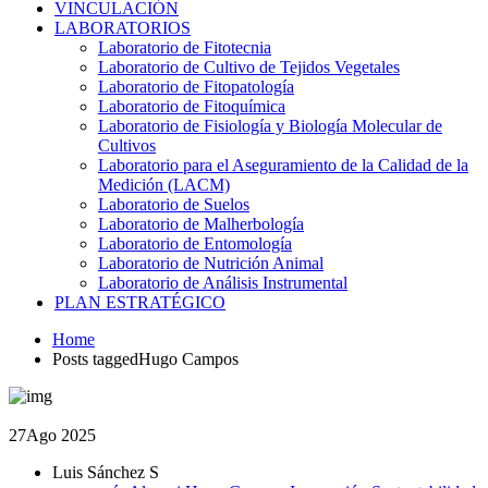
VINCULACIÓN
LABORATORIOS
Laboratorio de Fitotecnia
Laboratorio de Cultivo de Tejidos Vegetales
Laboratorio de Fitopatología
Laboratorio de Fitoquímica
Laboratorio de Fisiología y Biología Molecular de
Cultivos
Laboratorio para el Aseguramiento de la Calidad de la
Medición (LACM)
Laboratorio de Suelos
Laboratorio de Malherbología
Laboratorio de Entomología
Laboratorio de Nutrición Animal
Laboratorio de Análisis Instrumental
PLAN ESTRATÉGICO
Home
Posts taggedHugo Campos
27
Ago 2025
Luis Sánchez S