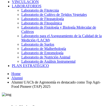
VINCULACIÓN
LABORATORIOS
Laboratorio de Fitotecnia
Laboratorio de Cultivo de Tejidos Vegetales
Laboratorio de Fitopatología
Laboratorio de Fitoquímica
Laboratorio de Fisiología y Biología Molecular de
Cultivos
Laboratorio para el Aseguramiento de la Calidad de la
Medición (LACM)
Laboratorio de Suelos
Laboratorio de Malherbología
Laboratorio de Entomología
Laboratorio de Nutrición Animal
Laboratorio de Análisis Instrumental
PLAN ESTRATÉGICO
Home
Alumni
Alumni UACh de Agronomía es destacado como Top Agri-
Food Pioneer (TAP) 2025