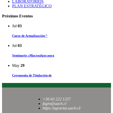
LABORATORIOS
PLAN ESTRATÉGICO
Próximos Eventos
Jul
03
Curso de Actualización “
Jul
03
Seminario «Macroalgas para
May
29
Ceremonia de Titulación de
+56 63 222 1237
fagro@uach.cl
https://agrarias.uach.cl/