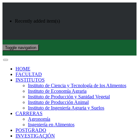
Recently added item(s)
Toggle navigation
HOME
FACULTAD
INSTITUTOS
Instituto de Ciencia y Tecnología de los Alimentos
Instituto de Economía Agraria
Instituto de Producción y Sanidad Vegetal
Instituto de Producción Animal
Instituto de Ingeniería Agraria y Suelos
CARRERAS
Agronomía
Ingeniería en Alimentos
POSTGRADO
INVESTIGACIÓN