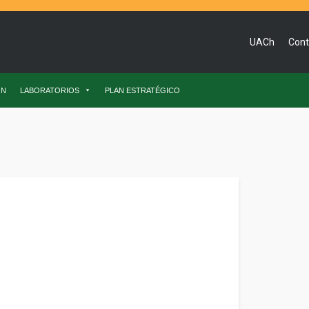
UACh
Cont
ÓN
LABORATORIOS
PLAN ESTRATÉGICO
n Animal de la UACh