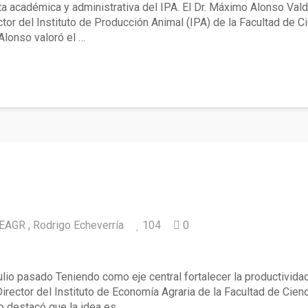
ta académica y administrativa del IPA. El Dr. Máximo Alonso Vald
r del Instituto de Producción Animal (IPA) de la Facultad de Ci
Alonso valoró el …
IEAGR
Rodrigo Echeverría
104
0
 asume como Director del Instituto de Econo
ulio pasado Teniendo como eje central fortalecer la productividad
ctor del Instituto de Economía Agraria de la Facultad de Cienci
o destacó que la idea es …