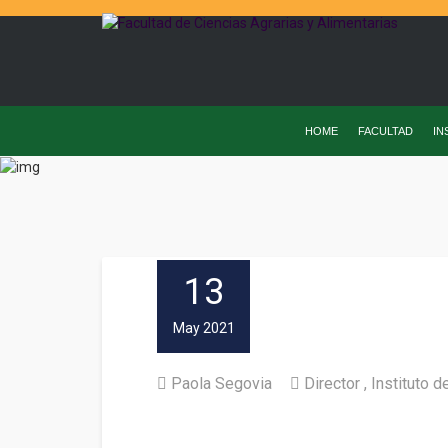
HOME
FACULTAD
IN
13
May 2021
Paola Segovia
Director
Instituto 
Dr. Máximo Alonso fue reele