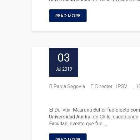
READ MORE
03
Jul 2019
Paola Segovia
Director
IPSV
1
Asume nuevo Director del In
El Dr. Iván Maureira Butler fue electo co
Universidad Austral de Chile, sucediendo 
Facultad, evento que fue …
READ MORE