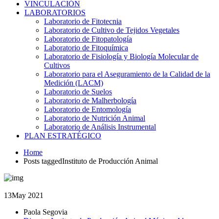
VINCULACIÓN
LABORATORIOS
Laboratorio de Fitotecnia
Laboratorio de Cultivo de Tejidos Vegetales
Laboratorio de Fitopatología
Laboratorio de Fitoquímica
Laboratorio de Fisiología y Biología Molecular de
Cultivos
Laboratorio para el Aseguramiento de la Calidad de la
Medición (LACM)
Laboratorio de Suelos
Laboratorio de Malherbología
Laboratorio de Entomología
Laboratorio de Nutrición Animal
Laboratorio de Análisis Instrumental
PLAN ESTRATÉGICO
Home
Posts taggedInstituto de Producción Animal
13
May 2021
Paola Segovia