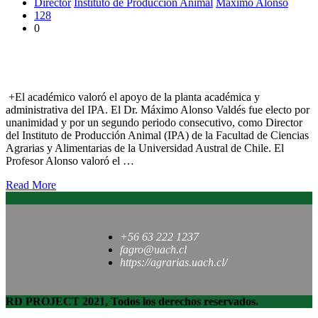
Director
Instituto de Producción Animal
Máximo Alonso
128
0
Dr. Máximo Alonso fue reelecto como Directo del Instituto de
Producción Animal de la UACh
+El académico valoró el apoyo de la planta académica y
administrativa del IPA. El Dr. Máximo Alonso Valdés fue electo por
unanimidad y por un segundo periodo consecutivo, como Director
del Instituto de Producción Animal (IPA) de la Facultad de Ciencias
Agrarias y Alimentarias de la Universidad Austral de Chile. El
Profesor Alonso valoró el …
Read More
+56 63 222 1237
fagro@uach.cl
https://agrarias.uach.cl/
RD PROJECT 2021, Todos los derechos reservados.