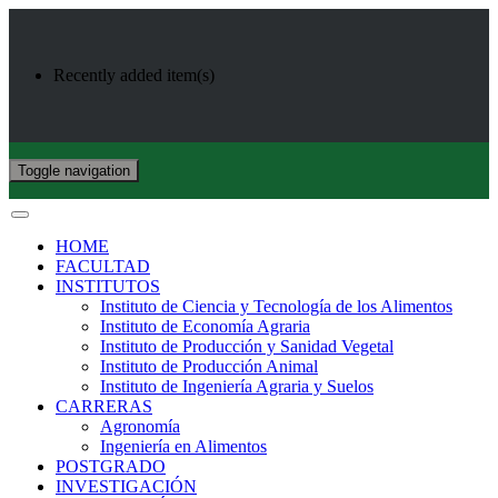
Recently added item(s)
Toggle navigation
HOME
FACULTAD
INSTITUTOS
Instituto de Ciencia y Tecnología de los Alimentos
Instituto de Economía Agraria
Instituto de Producción y Sanidad Vegetal
Instituto de Producción Animal
Instituto de Ingeniería Agraria y Suelos
CARRERAS
Agronomía
Ingeniería en Alimentos
POSTGRADO
INVESTIGACIÓN