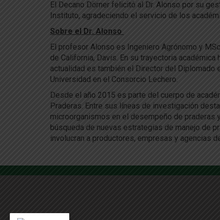
El Decano Dörner felicitó al Dr. Alonso por su g
Instituto, agradeciendo el servicio de los académi
Sobre el Dr. Alonso
El profesor Alonso es Ingeniero Agrónomo y MSc d
de California, Davis. En su trayectoria académica
actualidad es también el Director del Diplomado 
Universidad en el Consorcio Lechero.
Desde el año 2015 es parte del cuerpo de académi
Praderas. Entre sus líneas de investigación desta
microorganismos en el desempeño de praderas y l
búsqueda de nuevas estrategias de manejo de pra
involucran a productores, empresas y agencias d