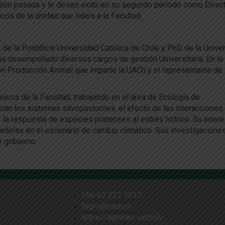
estión pasada y le deseo éxito en su segundo período como Direct
cos de la unidad que lidera a la Facultad.
e la Pontificia Universidad Católica de Chile y PhD de la Unive
 ha desempeñado diversos cargos de gestión Universitaria. En la
en Producción Animal que imparte la UACh y el representante de 
cos de la Facultad, trabajando en el área de Ecología de
can los sistemas silvopastoriles, el efecto de las interacciones 
a respuesta de especies pratenses al estrés hídrico. Su interé
deras en el escenario de cambio climático. Sus investigacione
e gobierno.
+56 63 222 1237
fagro@uach.cl
https://agrarias.uach.cl/