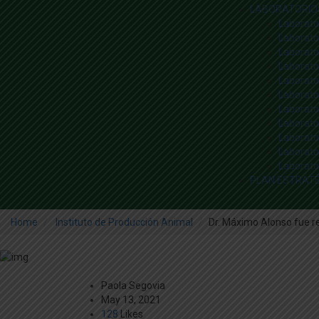
LABORATORIO
Laborator
Laborator
Laborator
Laborato
Laborator
Laborato
Laborato
Laborato
Laborato
Laborato
Laborator
PLAN ESTRAT
Home
Instituto de Producción Animal
Dr. Máximo Alonso fue re
Paola Segovia
May 13, 2021
128
Likes