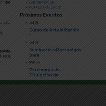
or del
LABORATORIOS
PLAN ESTRATÉGICO
Próximos Eventos
rsidad
Jul
03
Curso de Actualización
la
“
Jul
03
Seminario «Macroalgas
planta-
para
s es la
s
May
29
Ceremonia de
Titulación de