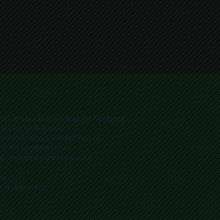
 de Ciencia y Tecnología de los Alimentos
o de Economía Agraria
o de Producción y Sanidad Vegetal
o de Producción Animal
 de Ingeniería Agraria y Suelos
ía
ía en Alimentos
N