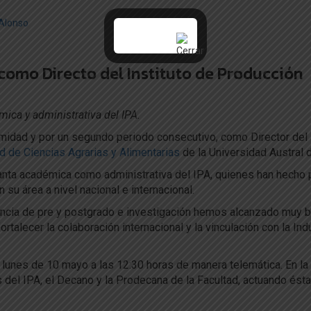
Alonso
como Directo del Instituto de Producción
ica y administrativa del IPA.
imidad y por un segundo periodo consecutivo, como Director del
d de Ciencias Agrarias y Alimentarias
de la Universidad Austral d
planta académica como administrativa del IPA, quienes han hecho 
 su área a nivel nacional e internacional.
encia de pre y postgrado e investigación hemos alcanzado muy 
rtalecer la colaboración internacional y la vinculación con la Indu
 lunes de 10 mayo a las 12:30 horas de manera telemática. En la
del IPA, el Decano y la Prodecana de la Facultad, actuando ésta