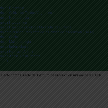
S
io de Fitotecnia
io de Cultivo de Tejidos Vegetales
io de Fitopatología
rio de Fitoquímica
io de Fisiología y Biología Molecular de Cultivos
rio para el Aseguramiento de la Calidad de la Medición (LACM)
rio de Suelos
rio de Malherbología
rio de Entomología
rio de Nutrición Animal
io de Análisis Instrumental
ÉGICO
electo como Directo del Instituto de Producción Animal de la UACh