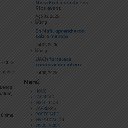
Mesa Frutícola de Los
Ríos avanz
Ago 03, 2026
En Máfil aprendieron
sobre manejo
Jul 31, 2026
UACh fortalece
e Chile.
cooperación intern
posible
Jul 30, 2026
Menú
buenos
HOME
stria”,
FACULTAD
INSTITUTOS
CARRERAS
POSTGRADO
 última
INVESTIGACIÓN
VINCULACIÓN