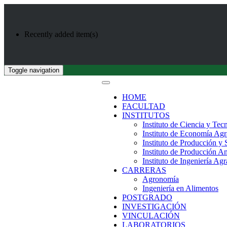
Recently added item(s)
Toggle navigation
HOME
FACULTAD
INSTITUTOS
Instituto de Ciencia y Tec
Instituto de Economía Agr
Instituto de Producción y
Instituto de Producción A
Instituto de Ingeniería Agr
CARRERAS
Agronomía
Ingeniería en Alimentos
POSTGRADO
INVESTIGACIÓN
VINCULACIÓN
LABORATORIOS