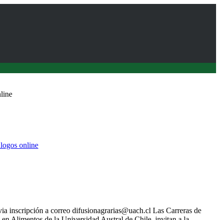
line
álogos online
 Línea para saber más sobre las abejas y las tareas que cumplen
via inscripción a correo difusionagrarias@uach.cl Las Carreras de
en Alimentos de la Universidad Austral de Chile, invitan a la