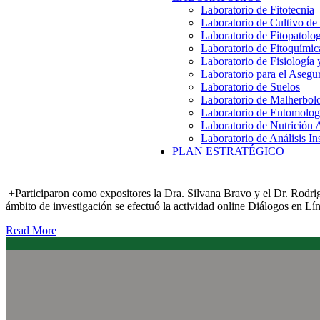
Laboratorio de Fitotecnia
Laboratorio de Cultivo de
Laboratorio de Fitopatolo
Laboratorio de Fitoquímic
Laboratorio de Fisiología
Laboratorio para el Aseg
Laboratorio de Suelos
Laboratorio de Malherbol
Laboratorio de Entomolog
Laboratorio de Nutrición 
Laboratorio de Análisis In
PLAN ESTRATÉGICO
+Participaron como expositores la Dra. Silvana Bravo y el Dr. Rodri
ámbito de investigación se efectuó la actividad online Diálogos en L
Read More