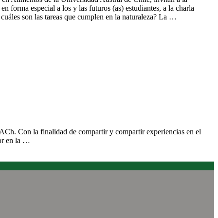
n forma especial a los y las futuros (as) estudiantes, a la charla
cuáles son las tareas que cumplen en la naturaleza? La …
on sobre estrategias de Innovación y agregación de valor en el
egión
Ch. Con la finalidad de compartir y compartir experiencias en el
or en la …