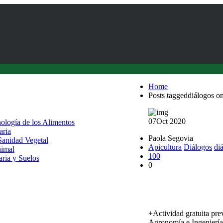
Home
Posts taggeddiálogos on
07
Oct 2020
nología de los Alimentos
aria
Paola Segovia
 Sanidad Vegetal
Apicultura
Diálogos
di
nimal
100
aria y Suelos
0
Realizarán Diálogo en
en la naturaleza
+Actividad gratuita pre
Agronomía e Ingeniería 