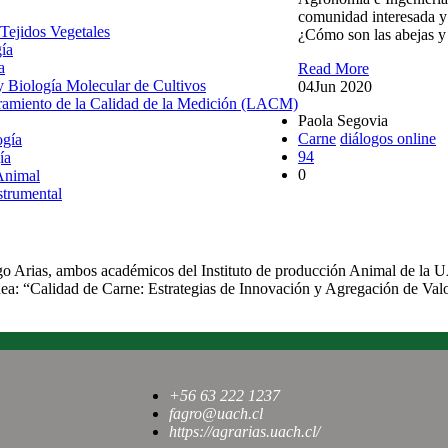
comunidad interesada y e
 Tejidos Vegetales
¿Cómo son las abejas y 
gía
a
Read More
 y Biología Molecular de Cultivos
04
Jun 2020
uramiento de la Calidad de la Medición (LACM)
Paola Segovia
Carne
diálogos online
ogía
94
ía
0
Animal
strumental
Especialistas debatier
área de carne en la R
go Arias, ambos académicos del Instituto de producción Animal de la UA
ínea: “Calidad de Carne: Estrategias de Innovación y Agregación de Val
+56 63 222 1237
fagro@uach.cl
https://agrarias.uach.cl/