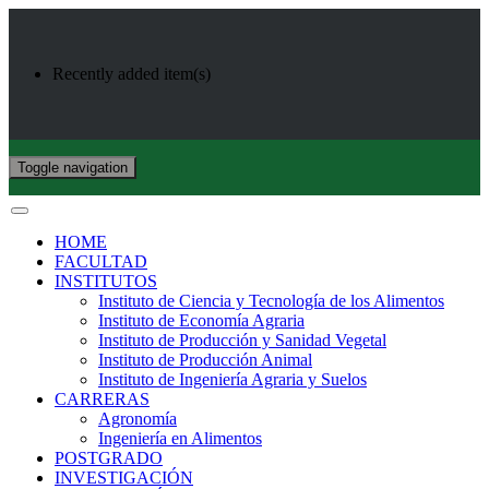
Recently added item(s)
Toggle navigation
HOME
FACULTAD
INSTITUTOS
Instituto de Ciencia y Tecnología de los Alimentos
Instituto de Economía Agraria
Instituto de Producción y Sanidad Vegetal
Instituto de Producción Animal
Instituto de Ingeniería Agraria y Suelos
CARRERAS
Agronomía
Ingeniería en Alimentos
POSTGRADO
INVESTIGACIÓN