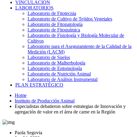
VINCULACIÓN
LABORATORIOS
Laboratorio de Fitotecnia
Laboratorio de Cultivo de Tejidos Vegetales
Laboratorio de Fitopatología
Laboratorio de Fitoquímica
Laboratorio de Fisiología y Biología Molecular de
Cultivos
Laboratorio para el Aseguramiento de la Calidad de la
Medición (LACM)
Laboratorio de Suelos
Laboratorio de Malherbología
Laboratorio de Entomología
Laboratorio de Nutrición Animal
Laboratorio de Análisis Instrumental
PLAN ESTRATÉGICO
Home
Instituto de Producción Animal
Especialistas debatieron sobre estrategias de Innovación y
agregación de valor en el área de carne en la Región
Paola Segovia