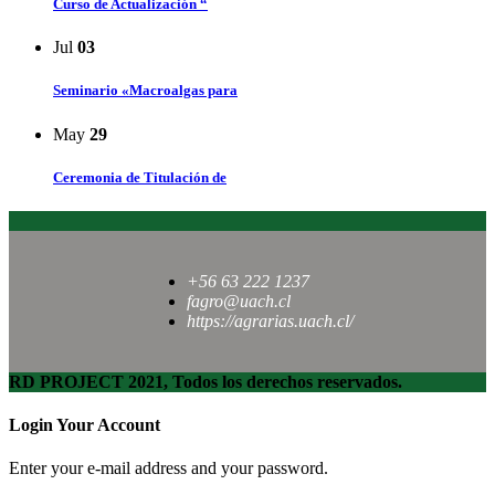
Curso de Actualización “
Jul
03
Seminario «Macroalgas para
May
29
Ceremonia de Titulación de
+56 63 222 1237
fagro@uach.cl
https://agrarias.uach.cl/
RD PROJECT 2021, Todos los derechos reservados.
Login Your Account
Enter your e-mail address and your password.