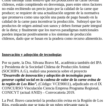
Como mensaje final sostuvo que los productores de carne bovina
chilenos, están compitiendo en desventaja, pues entre otros factores
no están recibiendo un precio justo por la calidad de la carne que
produce; se requiere de una actualización urgente de la normativa
que promueva como una opción una pauta de pago basado en la
calidad de la carne para incentivar la producción. Subrayó que los
productos de origen animal son sanos y deben formar parte integral
de la dieta; y finalmente que los nuevos paradigmas nutricionales
pueden impactar positivamente a los sistemas de producción
chilenos, dado que se basan en la pradera como recurso alimenticio.
Innovación y adopción de tecnologías
Por su parte, la Dra. Silvana Bravo M., académica también del IPA
y Presidenta de la Sociedad Chilena de Producción Animal
(SOCHIPA A.G), realizó una ponencia sobre el proyecto
“Desarrollo de innovación y adopción de tecnologías para
generar capital social en la cadena de valor de la carne ovina de
la región de Los Ríos”,
(Código: VCE90011), adjudicado en el IX
CONCURSO Vinculación Ciencia Empresa Programa Regional,
CONICYT (actual ANID) – Convocatoria 2019.
La Prof. Bravo caracterizó la producción ovina en la Región de Los
Ríos, explicando que se trata de un rubro relevante para la