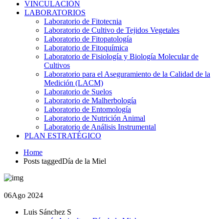
VINCULACIÓN
LABORATORIOS
Laboratorio de Fitotecnia
Laboratorio de Cultivo de Tejidos Vegetales
Laboratorio de Fitopatología
Laboratorio de Fitoquímica
Laboratorio de Fisiología y Biología Molecular de
Cultivos
Laboratorio para el Aseguramiento de la Calidad de la
Medición (LACM)
Laboratorio de Suelos
Laboratorio de Malherbología
Laboratorio de Entomología
Laboratorio de Nutrición Animal
Laboratorio de Análisis Instrumental
PLAN ESTRATÉGICO
Home
Posts taggedDía de la Miel
06
Ago 2024
Luis Sánchez S