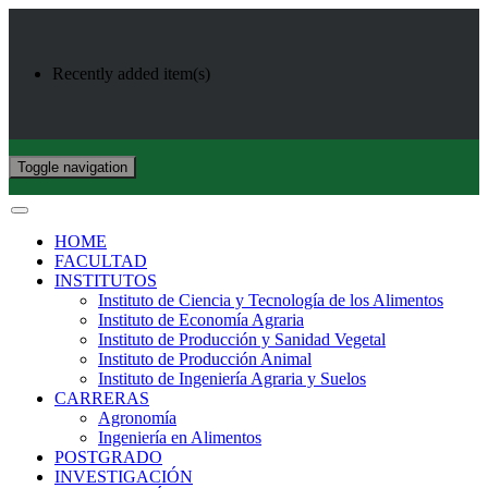
Recently added item(s)
Toggle navigation
HOME
FACULTAD
INSTITUTOS
Instituto de Ciencia y Tecnología de los Alimentos
Instituto de Economía Agraria
Instituto de Producción y Sanidad Vegetal
Instituto de Producción Animal
Instituto de Ingeniería Agraria y Suelos
CARRERAS
Agronomía
Ingeniería en Alimentos
POSTGRADO
INVESTIGACIÓN