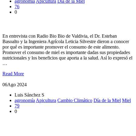
agronomía
Apicultura
Día de la Miel
76
0
Entrevista: Destacan propiedades de la miel
En entrevista con Radio Bio Bio de Valdivia, el Dr. Esteban
Basoalto y la Ingeniera Agrícola Leticia Silvestre dieron a conocer
por qué es importante promover el consumo de este alimento.
Promover el consumo de miel es importante dadas sus propiedades
nutricionales y los beneficios que aporta a la salud. Así lo expresó el
…
Read More
06
Ago 2024
Luis Sánchez S
agronomía
Apicultura
Cambio Climático
Día de la Miel
Miel
79
0
Con muestra informativa para la comunidad conmemoraron el
Día Nacional de la Miel