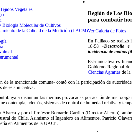
 Tejidos Vegetales
Región de Los Río
gía
para combatir ho
a
 y Biología Molecular de Cultivos
uramiento de la Calidad de la Medición (LACM)
Ver Galería de Fotos
En Paillaco se realizó 
ogía
18-58 «
Desarrollo e
ía
incidencia de mohos fi
Animal
strumental
Esta iniciativa es fin
Gobierno Regional de 
Ciencias Agrarias
de la 
ión de la mencionada comuna- contó con la participación de autoridad
de esta iniciativa.
ontribuya a disminuir las mermas provocadas por acción de microorgan
ue contempla, además, sistemas de control de humedad relativa y tempe
a Abarca y por el Profesor Bernardo Carrillo (Director Alterno), amb
tral de Chile. Asimismo el Ingeniero en Alimentos, Patricio Olavarr
niería en Alimentos de la UACh.