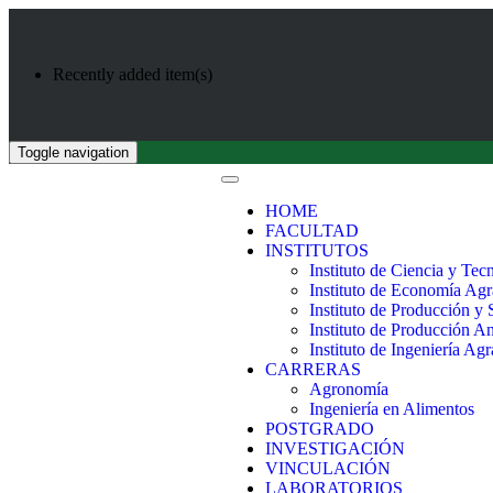
Recently added item(s)
Toggle navigation
HOME
FACULTAD
INSTITUTOS
Instituto de Ciencia y Tec
Instituto de Economía Agr
Instituto de Producción y
Instituto de Producción A
Instituto de Ingeniería Agr
CARRERAS
Agronomía
Ingeniería en Alimentos
POSTGRADO
INVESTIGACIÓN
VINCULACIÓN
LABORATORIOS