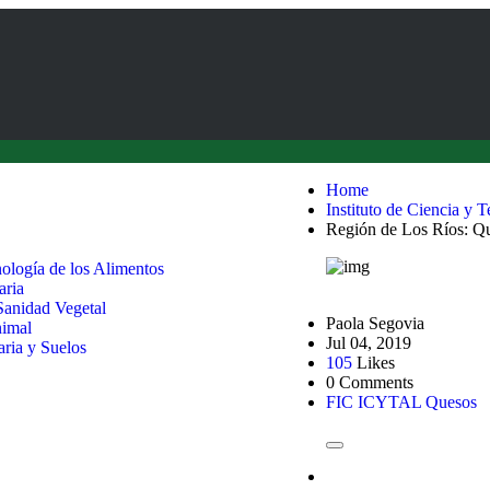
Home
Instituto de Ciencia y 
Región de Los Ríos: Qu
nología de los Alimentos
aria
 Sanidad Vegetal
Paola Segovia
nimal
Jul 04, 2019
aria y Suelos
105
Likes
0 Comments
FIC
ICYTAL
Quesos