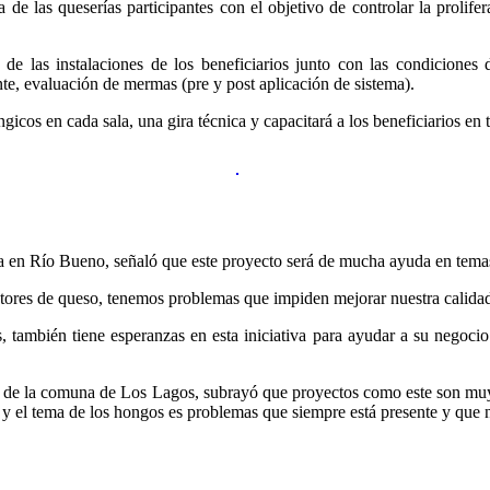
de las queserías participantes con el objetivo de controlar la prolif
a de las instalaciones de los beneficiarios junto con las condicione
nte, evaluación de mermas (pre y post aplicación de sistema).
icos en cada sala, una gira técnica y capacitará a los beneficiarios en t
a en Río Bueno, señaló que este proyecto será de mucha ayuda en tema
res de queso, tenemos problemas que impiden mejorar nuestra calidad
s, también tiene esperanzas en esta iniciativa para ayudar a su negoci
de la comuna de Los Lagos, subrayó que proyectos como este son muy 
el tema de los hongos es problemas que siempre está presente y que no