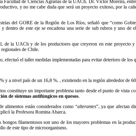
 la Facultad de Ciencias Agrarias de la UACh. Dr. Víctor Moreira, ent
productivo, y no me cabe duda que será un proyecto exitoso, por la cal
dustrias del GORE de la Región de Los Ríos, señaló que “como Gobie
 y dentro de este eje se encadena una serie de sub rubros y uno de el
, de la UACh y de los productores que creyeron en este proyecto y en 
s regionales de Chile.
o, efectuó el taller medidas implementadas para evitar deterioro de los q
 % y a nivel país de un 16,8 %. , existiendo en la región alrededor de 6
tos constituye un importante problema tanto desde el punto de vista com
ón de sistemas antifúngicos en quesos
.
de alimentos están considerados como “
alterantes
”, ya que afectan di
xplicó la Profesora Romina Abarca.
 hongos filamentosos son uno de los mayores problemas en la producc
llo de este tipo de microorganismo.