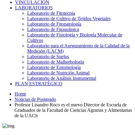
VINCULACIÓN
LABORATORIOS
Laboratorio de Fitotecnia
Laboratorio de Cultivo de Tejidos Vegetales
Laboratorio de Fitopatología
Laboratorio de Fitoquímica
Laboratorio de Fisiología y Biología Molecular de
Cultivos
Laboratorio para el Aseguramiento de la Calidad de la
Medición (LACM)
Laboratorio de Suelos
Laboratorio de Malherbología
Laboratorio de Entomología
Laboratorio de Nutrición Animal
Laboratorio de Análisis Instrumental
PLAN ESTRATÉGICO
Home
Noticias de Postgrado
Profesor Lisandro Roco es el nuevo Director de Escuela de
Graduados de la Facultad de Ciencias Agrarias y Alimentarias
de la UACh