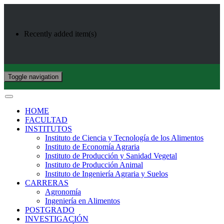
Recently added item(s)
Toggle navigation
HOME
FACULTAD
INSTITUTOS
Instituto de Ciencia y Tecnología de los Alimentos
Instituto de Economía Agraria
Instituto de Producción y Sanidad Vegetal
Instituto de Producción Animal
Instituto de Ingeniería Agraria y Suelos
CARRERAS
Agronomía
Ingeniería en Alimentos
POSTGRADO
INVESTIGACIÓN