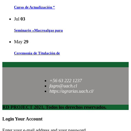
Curso de Actualización “
Jul
03
Seminario «Macroalgas para
May
29
Ceremonia de Titulación de
+56 63 222 1237
fagro@uach.cl
https://agrarias.uach.cl/
RD PROJECT 2021, Todos los derechos reservados.
Login Your Account
Enter your e-mail address and your password.