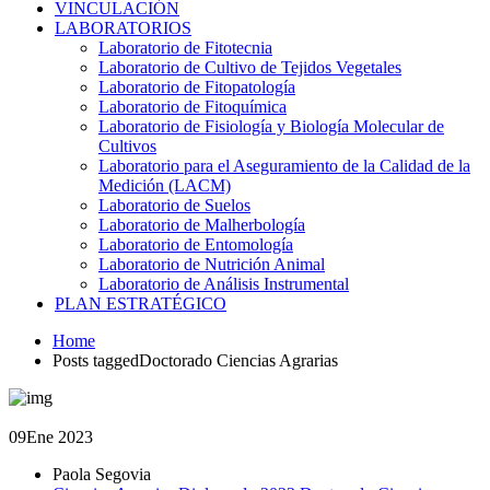
VINCULACIÓN
LABORATORIOS
Laboratorio de Fitotecnia
Laboratorio de Cultivo de Tejidos Vegetales
Laboratorio de Fitopatología
Laboratorio de Fitoquímica
Laboratorio de Fisiología y Biología Molecular de
Cultivos
Laboratorio para el Aseguramiento de la Calidad de la
Medición (LACM)
Laboratorio de Suelos
Laboratorio de Malherbología
Laboratorio de Entomología
Laboratorio de Nutrición Animal
Laboratorio de Análisis Instrumental
PLAN ESTRATÉGICO
Home
Posts taggedDoctorado Ciencias Agrarias
09
Ene 2023
Paola Segovia