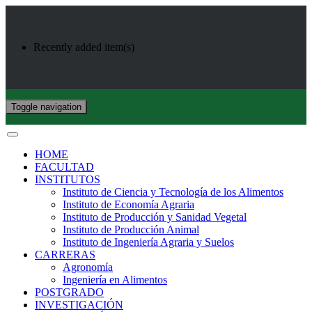
Recently added item(s)
Toggle navigation
HOME
FACULTAD
INSTITUTOS
Instituto de Ciencia y Tecnología de los Alimentos
Instituto de Economía Agraria
Instituto de Producción y Sanidad Vegetal
Instituto de Producción Animal
Instituto de Ingeniería Agraria y Suelos
CARRERAS
Agronomía
Ingeniería en Alimentos
POSTGRADO
INVESTIGACIÓN