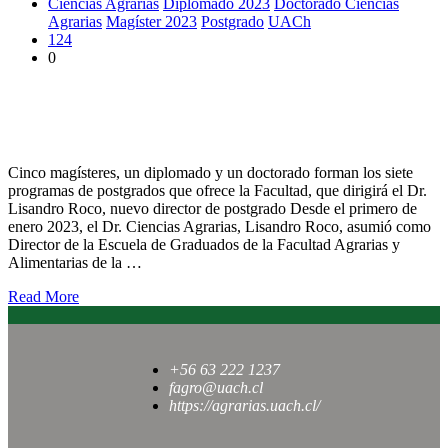
Ciencias Agrarias
Diplomado 2023
Doctorado Ciencias
Agrarias
Magíster 2023
Postgrado
UACh
124
0
Profesor Lisandro Roco es el nuevo Director de Escuela de
Graduados de la Facultad de Ciencias Agrarias y Alimentarias
de la UACh
Cinco magísteres, un diplomado y un doctorado forman los siete
programas de postgrados que ofrece la Facultad, que dirigirá el Dr.
Lisandro Roco, nuevo director de postgrado Desde el primero de
enero 2023, el Dr. Ciencias Agrarias, Lisandro Roco, asumió como
Director de la Escuela de Graduados de la Facultad Agrarias y
Alimentarias de la …
Read More
+56 63 222 1237
fagro@uach.cl
https://agrarias.uach.cl/