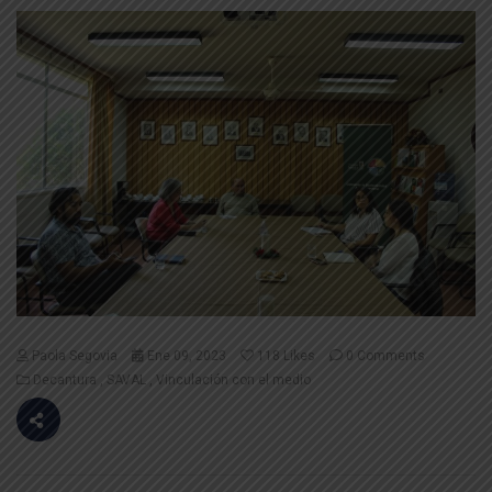
Paola Segovia
Ene 09, 2023
118
Likes
0 Comments
Decantura
SAVAL
Vinculación con el medio