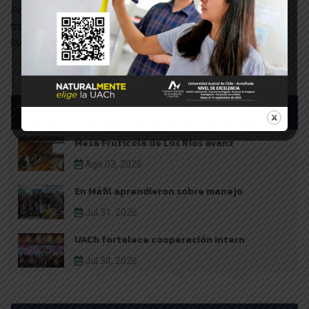
Por su parte, la Dra. Silvana Bravo, manifestó que se
trabajará en acciones conjuntas que permitan apoyar y
colaborar en esta materia.
Últimas noticias
Mesa Frutícola de Los Ríos avanz
Ago 03, 2026
En Máfil aprendieron sobre manejo
Jul 31, 2026
UACh fortalece cooperación intern
Jul 30, 2026