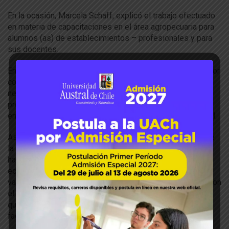
En la ocasión, Marcela Schaff, explicó el trabajo efectuado
en materia de capacitaciones en el área agropecuaria para
alumnos (as) de establecimientos – profesionales y para
sus docentes.
En ese contexto, el Decano Dörner, manifestó el interés por
colaborar en esta iniciativa, tomando en cuenta, la
necesidad que exhibe el contexto actual de contar con
profesionales del ámbito agroalimentario capaces de
enfrentar los desafíos que implica la alimentación mundial.
Asimismo, Marcela Espinoza, sostuvo que, como parte de
la Corporación, es “muy importante que los gremios
hagamos nexos con la academia y con los organismos de
educación técnica de la mención agrícola. Por eso,
valoramos mucho un trabajo conjunto con la universidad, con
el fin de que los jóvenes no emigren a la ciudad y se
queden en el campo y nosotros ser el nexo que pueda
facilitar esto”.