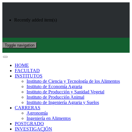
Recently added item(s)
Toggle navigation
HOME
FACULTAD
INSTITUTOS
Instituto de Ciencia y Tecnología de los Alimentos
Instituto de Economía Agraria
Instituto de Producción y Sanidad Vegetal
Instituto de Producción Animal
Instituto de Ingeniería Agraria y Suelos
CARRERAS
Agronomía
Ingeniería en Alimentos
POSTGRADO
INVESTIGACIÓN