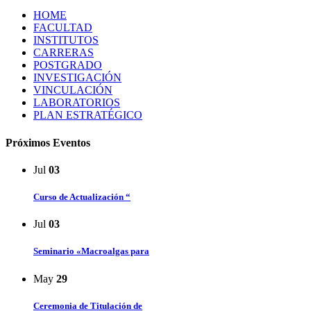
HOME
FACULTAD
INSTITUTOS
CARRERAS
POSTGRADO
INVESTIGACIÓN
VINCULACIÓN
LABORATORIOS
PLAN ESTRATÉGICO
Próximos Eventos
Jul
03
Curso de Actualización “
Jul
03
Seminario «Macroalgas para
May
29
Ceremonia de Titulación de