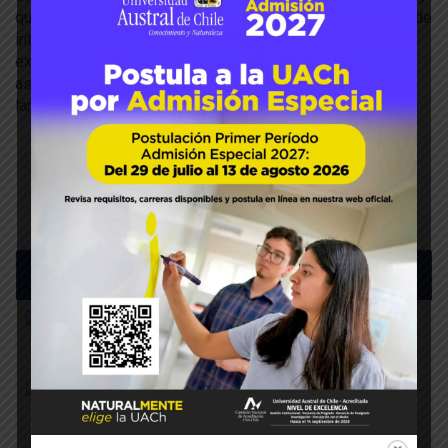
que puede constituirse en una buena alternativa a este, y de
interés para ser comercializado. También destacó la
excelente disposición e interés de los productores para
asistir a estos Talleres que ya suman un total de seis a lo
largo de la ejecución del proyecto.
Últimas noticias
Mesa Frutícola de Los Ríos avanz
Ago 03, 2026
En Máfil aprendieron sobre manejo
Jul 31, 2026