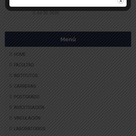
UACh fortalece cooperación intern
Jul 30, 2026
Menú
HOME
FACULTAD
INSTITUTOS
CARRERAS
POSTGRADO
INVESTIGACIÓN
VINCULACIÓN
LABORATORIOS