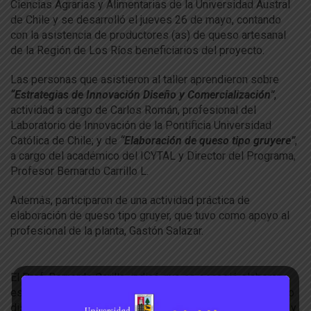
Ciencias Agrarias y Alimentarias de la Universidad Austral
de Chile y se desarrolló el jueves 26 de mayo, contando
con la asistencia de productores (as) de queso artesanal
de la Región de Los Ríos beneficiarios del proyecto.
Las personas que asistieron al taller aprendieron sobre
“Estrategias de Innovación Diseño y Comercialización”
,
actividad a cargo de Carlos Román, profesional del
Laboratorio de Innovación de la Pontificia Universidad
Católica de Chile; y de
“Elaboración de queso tipo gruyere”
,
a cargo del académico del ICYTAL y Director del Programa,
Profesor Bernardo Carrillo L.
Además, participaron de una actividad práctica de
elaboración de queso tipo gruyer, que tuvo como apoyo al
profesional de la planta, Gastón Salazar.
El Prof. Bernardo Carillo, indicó que se escogió elaborar
este tipo de queso ya que corresponde a un tipo de queso
distinto al que habitualmente elaboran como es el chanco y