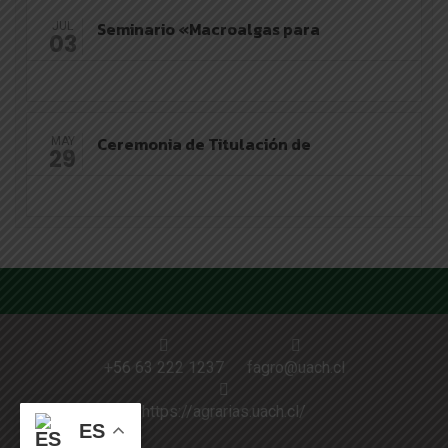
Seminario «Macroalgas para
JUL
03
Ceremonia de Titulación de
MAY
29
+56 63 222 1237
fagro@uach.cl
https://agrarias.uach.cl/
ES