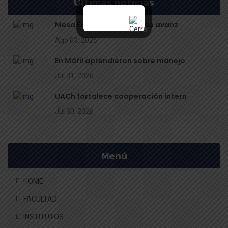
Últimas noticias
Mesa Frutícola de Los Ríos avanz
Ago 03, 2026
En Máfil aprendieron sobre manejo
Jul 31, 2026
UACh fortalece cooperación intern
Jul 30, 2026
Menú
HOME
FACULTAD
INSTITUTOS