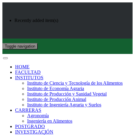
Recently added item(s)
Toggle navigation
HOME
FACULTAD
INSTITUTOS
Instituto de Ciencia y Tecnología de los Alimentos
Instituto de Economía Agraria
Instituto de Producción y Sanidad Vegetal
Instituto de Producción Animal
Instituto de Ingeniería Agraria y Suelos
CARRERAS
Agronomía
Ingeniería en Alimentos
POSTGRADO
INVESTIGACIÓN