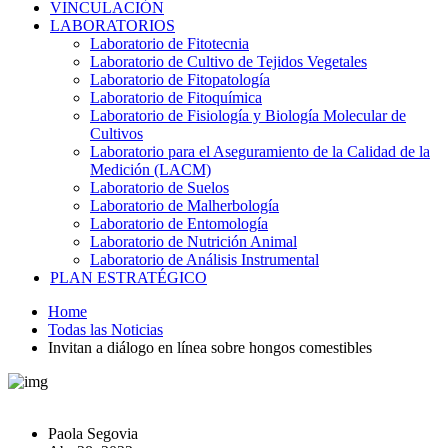
VINCULACIÓN
LABORATORIOS
Laboratorio de Fitotecnia
Laboratorio de Cultivo de Tejidos Vegetales
Laboratorio de Fitopatología
Laboratorio de Fitoquímica
Laboratorio de Fisiología y Biología Molecular de
Cultivos
Laboratorio para el Aseguramiento de la Calidad de la
Medición (LACM)
Laboratorio de Suelos
Laboratorio de Malherbología
Laboratorio de Entomología
Laboratorio de Nutrición Animal
Laboratorio de Análisis Instrumental
PLAN ESTRATÉGICO
Home
Todas las Noticias
Invitan a diálogo en línea sobre hongos comestibles
Paola Segovia