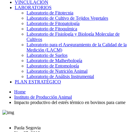
VINCULACIÓN
LABORATORIOS
Laboratorio de Fitotecnia
Laboratorio de Cultivo de Tejidos Vegetales
Laboratorio de Fitopatología
Laboratorio de Fitoquímica
Laboratorio de Fisiología y Biología Molecular de
Cultivos
Laboratorio para el Aseguramiento de la Calidad de la
Medición (LACM)
Laboratorio de Suelos
Laboratorio de Malherbología
Laboratorio de Entomología
Laboratorio de Nutrición Animal
Laboratorio de Análisis Instrumental
PLAN ESTRATÉGICO
Home
Instituto de Producción Animal
Impacto productivo del estrés térmico en bovinos para carne
Paola Segovia