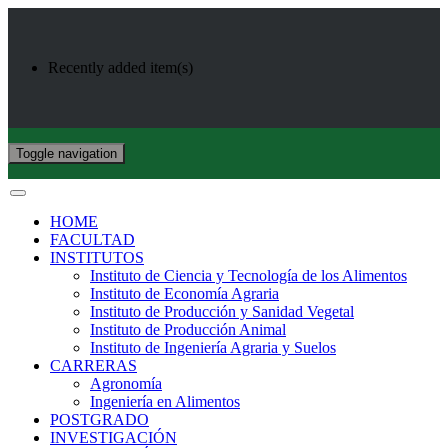
Recently added item(s)
Toggle navigation
HOME
FACULTAD
INSTITUTOS
Instituto de Ciencia y Tecnología de los Alimentos
Instituto de Economía Agraria
Instituto de Producción y Sanidad Vegetal
Instituto de Producción Animal
Instituto de Ingeniería Agraria y Suelos
CARRERAS
Agronomía
Ingeniería en Alimentos
POSTGRADO
INVESTIGACIÓN