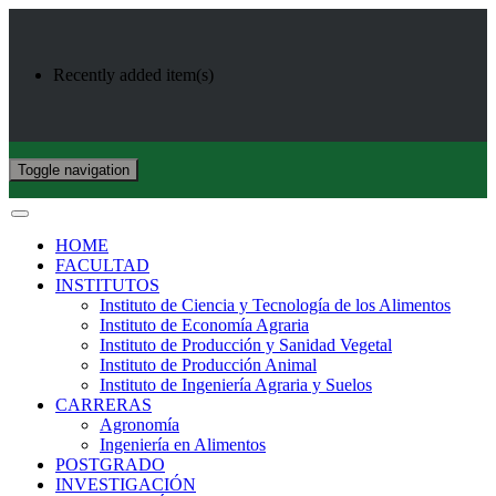
Recently added item(s)
Toggle navigation
HOME
FACULTAD
INSTITUTOS
Instituto de Ciencia y Tecnología de los Alimentos
Instituto de Economía Agraria
Instituto de Producción y Sanidad Vegetal
Instituto de Producción Animal
Instituto de Ingeniería Agraria y Suelos
CARRERAS
Agronomía
Ingeniería en Alimentos
POSTGRADO
INVESTIGACIÓN