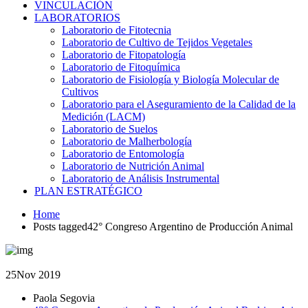
VINCULACIÓN
LABORATORIOS
Laboratorio de Fitotecnia
Laboratorio de Cultivo de Tejidos Vegetales
Laboratorio de Fitopatología
Laboratorio de Fitoquímica
Laboratorio de Fisiología y Biología Molecular de
Cultivos
Laboratorio para el Aseguramiento de la Calidad de la
Medición (LACM)
Laboratorio de Suelos
Laboratorio de Malherbología
Laboratorio de Entomología
Laboratorio de Nutrición Animal
Laboratorio de Análisis Instrumental
PLAN ESTRATÉGICO
Home
Posts tagged42° Congreso Argentino de Producción Animal
25
Nov 2019
Paola Segovia