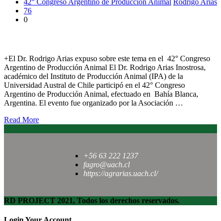
42° Congreso Argentino de Producción Animal
Rodrigo Arias
76
0
Impacto productivo del estrés térmico en bovinos para carne
+El Dr. Rodrigo Arias expuso sobre este tema en el 42° Congreso
Argentino de Producción Animal El Dr. Rodrigo Arias Inostrosa,
académico del Instituto de Producción Animal (IPA) de la
Universidad Austral de Chile participó en el 42° Congreso
Argentino de Producción Animal, efectuado en Bahía Blanca,
Argentina. El evento fue organizado por la Asociación …
Read More
+56 63 222 1237
fagro@uach.cl
https://agrarias.uach.cl/
RD PROJECT 2021, Todos los derechos reservados.
Login Your Account