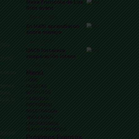
Mesa Frutícola de Los
Ríos avanz
Ago 03, 2026
En Máfil aprendieron
sobre manejo
Jul 31, 2026
Chile
UACh fortalece
cooperación intern
a (58%)
Jul 30, 2026
Menú
es de su
HOME
 además
FACULTAD
ntina,
INSTITUTOS
CARRERAS
ural, lo
POSTGRADO
INVESTIGACIÓN
VINCULACIÓN
LABORATORIOS
PLAN ESTRATÉGICO
Mundial
Próximos Eventos