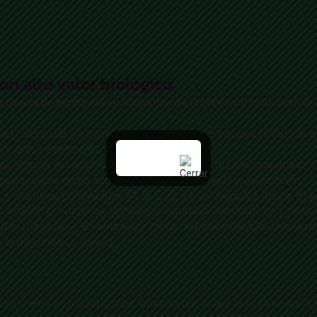
on alto valor biológico
la carrera de Ingeniería en Alimentos de la Universidad Austral de 
ad nutricional. Su estructura, compuesta por cáscara (11%), clar
utrientes esenciales.
gico, como la ovoalbúmina, ovotransferrina y lisozima, responsabl
nales únicas como son: coagulación, espumado y gelificación.
s y vitaminas liposolubles (A, D, E, K), e hidrosolubles (grupo B)
or amarillo proviene de pigmentos naturales como luteína y zeaxa
idos (Lecitinas), la yema actúa como un potente emulsionante nat
o la mayonesa o salsas.
senciales en proporciones óptimas, por lo que la Organización 