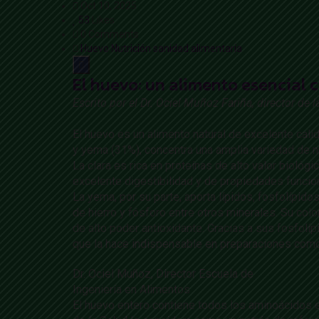
Oct 10, 2025
53
Likes
0 Comments
Huevo
Nutrición
sanidad alimentaria
El huevo: un alimento esencial c
Escrito por el Dr. Ociel Muñoz Fariña, director de 
El huevo es un alimento natural de excelente calid
y yema (31%), concentra una amplia variedad de n
La clara es rica en proteínas de alto valor bioló
excelente digestibilidad y de propiedades funcio
La yema, por su parte, aporta lípidos, fosfolípido
de hierro y fósforo entre otros minerales. Su col
de alto poder antioxidante. Gracias a sus fosfolíp
que la hace indispensable en preparaciones com
Dr. Ociel Muñoz, Director Escuela de
Ingeniería en Alimentos
El huevo entero contiene todos los aminoácidos e