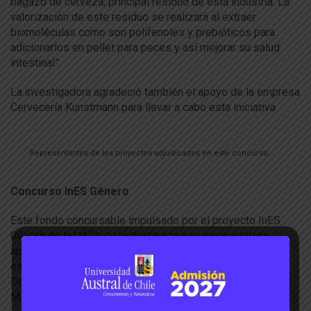
bagazo de cerveza, principal residuo de esta industria. La
valorización de este residuo se realizará al extraer
biomoléculas como son polifenoles y prebióticos para
adicionarlos en pellet para peces y así mejorar su salud
intestinal”.
La investigadora agradeció también el apoyo de la empresa
Cervecería Kunstmann para llevar a cabo esta iniciativa.
Representantes de los proyectos adjudicados en este concurso.
Concurso InES Género
Este fondo concursable impulsado por el proyecto InES
Género de la UACh, está destinado a mujeres y busca
apoyar las trayectorias de académicas, funcionarias y
estudiantes de postgrado. Así lo indicó la Directora del
Departamento de Creación Artística de la VIDCA, Dra.
Marcela Hurtado.