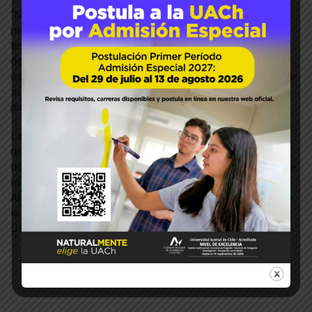
“Nos dejan muy contentas de cómo han instalado la
perspectiva de género y cómo se han sumado a estas
temáticas desde la investigación, desde la innovación y
desde la creación artística. Les agradezco muchísimo el
esfuerzo, las ganas y el trabajo que le han puesto para que
si se pueda hacer ciencia con perspectiva de género y se
pueda generar conocimiento con perspectiva de género”.
La firma del convenio para efectuar esta investigación se
realizó el martes 3 de septiembre en la Sala Cristoffanini
del Campus Isla Teja, ceremonia en la que estuvo presente
el Prodecano de la Facultad de Ciencias Agrarias y
Alimentarias, Dr. Aníbal Concha, y la profesional a cargo de
la Unidad de Apoyo a Proyectos de esta macrounidad,
Daniela Navarro.
Prodecano de la Facultad y profesional de la UAP participaron en la
ceremonia.