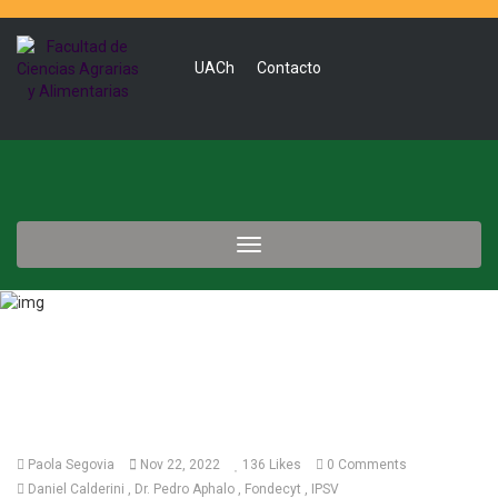
UACh
Contacto
Toggle
navigation
Paola Segovia
Nov 22, 2022
136
Likes
0 Comments
Daniel Calderini
Dr. Pedro Aphalo
Fondecyt
IPSV