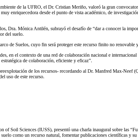
mbiente de la UFRO, el Dr. Cristian Meriño, valoró la gran convocato
da muy enriquecedora desde el punto de vista académico, de investigaci
elos, Dra. Mónica Antilén, subrayó el desafío de “dar a conocer la impo
or del suelo.
rco de Suelos, cuyo fin será proteger este recurso finito no renovable
des, en el contexto de una red de colaboración nacional e internacional
estratégica de colaboración, eficiente y eficaz”.
a sobreexplotación de los recursos- recordando al Dr. Manfred Max-Neef 
del uso de este recurso.
on of Soil Sciences (IUSS), presentó una charla inaugural sobre las “F
l suelo como un recurso natural, fomentar publicaciones científicas y su