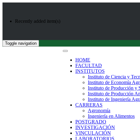
Recently added item(s)
Toggle navigation
HOME
FACULTAD
INSTITUTOS
Instituto de Ciencia y Tec
Instituto de Economía Agr
Instituto de Producción y
Instituto de Producción A
Instituto de Ingeniería Agr
CARRERAS
Agronomía
Ingeniería en Alimentos
POSTGRADO
INVESTIGACIÓN
VINCULACIÓN
LABORATORIOS