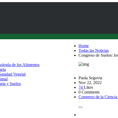
Home
Todas las Noticias
Congreso de Suelos: los
nología de los Alimentos
aria
 Sanidad Vegetal
Paola Segovia
nimal
Nov 22, 2022
aria y Suelos
74
Likes
0 Comments
Congreso de la Ciencia