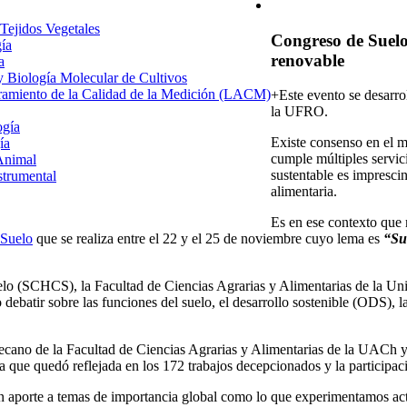
 Tejidos Vegetales
Congreso de Suelos
gía
renovable
a
 y Biología Molecular de Cultivos
uramiento de la Calidad de la Medición (LACM)
+Este evento se desarr
la UFRO.
ogía
Existe consenso en el m
ía
cumple múltiples servici
Animal
sustentable es impresci
strumental
alimentaria.
Es en ese contexto que 
 Suelo
que se realiza entre el 22 y el 25 de noviembre cuyo lema es
“Sue
elo (SCHCS), la Facultad de Ciencias Agrarias y Alimentarias de la Un
ebatir sobre las funciones del suelo, el desarrollo sostenible (ODS), la 
Decano de la Facultad de Ciencias Agrarias y Alimentarias de la UACh 
la que quedó reflejada en los 172 trabajos decepcionados y la participa
un aporte a temas de importancia global como lo que experimentamos ac