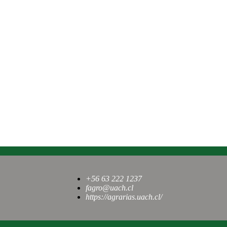
+56 63 222 1237
fagro@uach.cl
https://agrarias.uach.cl/