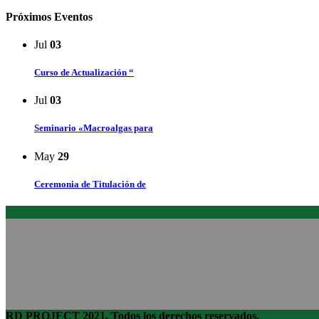
Próximos Eventos
Jul
03
Curso de Actualización “
Jul
03
Seminario «Macroalgas para
May
29
Ceremonia de Titulación de
RD PROJECT 2021, Todos los derechos reservados.