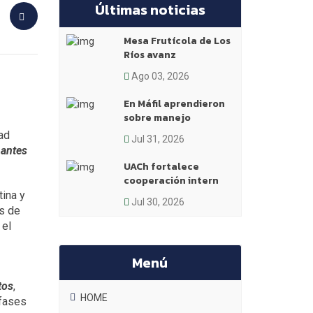
Últimas noticias
Mesa Frutícola de Los
Ríos avanz
Ago 03, 2026
En Máfil aprendieron
sobre manejo
ad
Jul 31, 2026
nantes
UACh fortalece
cooperación intern
tina y
Jul 30, 2026
s de
 el
Menú
tos
,
HOME
 fases