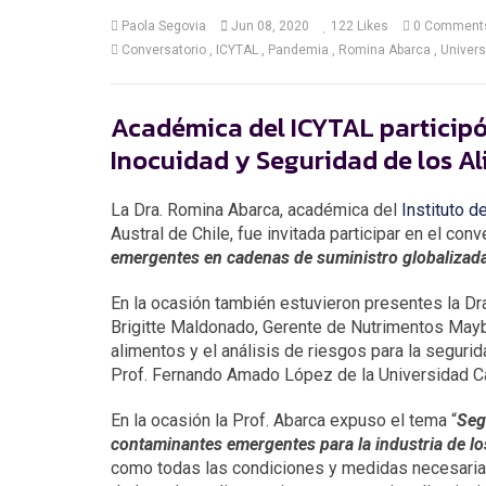
Paola Segovia
Jun 08, 2020
122
Likes
0 Comment
Conversatorio
ICYTAL
Pandemia
Romina Abarca
Univers
Académica del ICYTAL participó
Inocuidad y Seguridad de los A
La Dra. Romina Abarca, académica del
Instituto d
Austral de Chile, fue invitada participar en el con
emergentes en cadenas de suministro globalizad
En la ocasión también estuvieron presentes la Dra
Brigitte Maldonado, Gerente de Nutrimentos Mayb
alimentos y el análisis de riesgos para la seguri
Prof. Fernando Amado López de la Universidad Cat
En la ocasión la Prof. Abarca expuso el tema “
Seg
contaminantes emergentes para la industria de lo
como todas las condiciones y medidas necesarias 