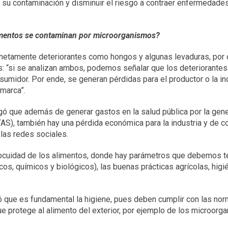
ir su contaminación y disminuir el riesgo a contraer enfermedade
limentos se contaminan por microorganismos?
netamente deteriorantes como hongos y algunas levaduras, por 
s: “si se analizan ambos, podemos señalar que los deteriorantes
umidor. Por ende, se generan pérdidas para el productor o la in
 marca”.
egó que además de generar gastos en la salud pública por la gen
S), también hay una pérdida económica para la industria y de c
las redes sociales.
inocuidad de los alimentos, donde hay parámetros que debemos t
cos, químicos y biológicos), las buenas prácticas agrícolas, higi
.
 que es fundamental la higiene, pues deben cumplir con las nor
ue protege al alimento del exterior, por ejemplo de los microorg