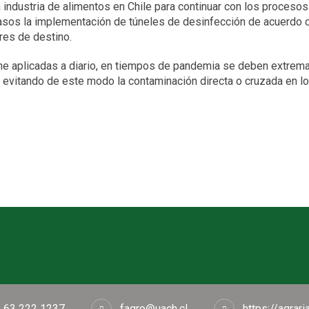
 industria de alimentos en Chile para continuar con los procesos
asos la implementación de túneles de desinfección de acuerdo 
res de destino.
e aplicadas a diario, en tiempos de pandemia se deben extremar
, evitando de este modo la contaminación directa o cruzada en l
 63 222 1237
fagro@uach.cl
https://agrari