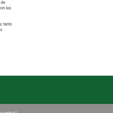
 de
con las
, tanto
os
as.uach.cl/