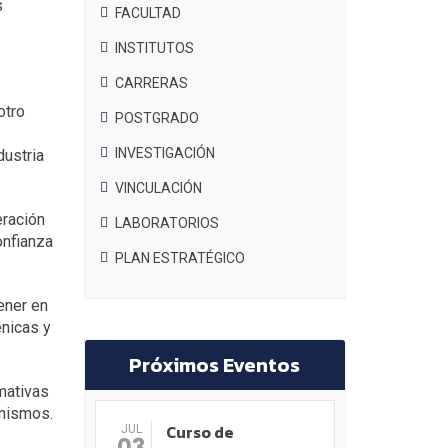
s
FACULTAD
INSTITUTOS
CARRERAS
otro
POSTGRADO
INVESTIGACIÓN
dustria
VINCULACIÓN
eración
LABORATORIOS
onfianza
PLAN ESTRATÉGICO
ener en
énicas y
Próximos Eventos
mativas
anismos.
Curso de
JUL
03