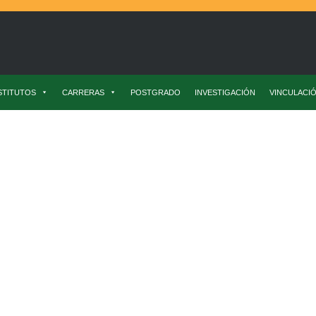
STITUTOS
CARRERAS
POSTGRADO
INVESTIGACIÓN
VINCULACI
 Alimentos
Académica Del ICYTAL Participó En Conversatorio Interna