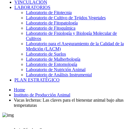
VINCULACIÓN
LABORATORIOS
Laboratorio de Fitotecnia
Laboratorio de Cultivo de Tejidos Vegetales
Laboratorio de Fitopatología
Laboratorio de Fitoquímica
Laboratorio de Fisiología y Biología Molecular de
Cultivos
Laboratorio para el Aseguramiento de la Calidad de la
Medición (LACM)
Laboratorio de Suelos
Laboratorio de Malherbología
Laboratorio de Entomología
Laboratorio de Nutrición Animal
Laboratorio de Análisis Instrumental
PLAN ESTRATÉGICO
Home
Instituto de Producción Animal
Vacas lecheras: Las claves para el bienestar animal bajo altas
temperaturas