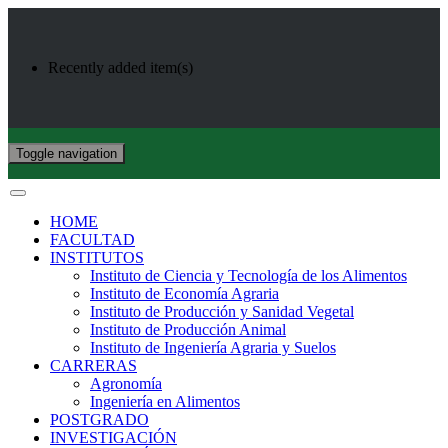
Recently added item(s)
Toggle navigation
HOME
FACULTAD
INSTITUTOS
Instituto de Ciencia y Tecnología de los Alimentos
Instituto de Economía Agraria
Instituto de Producción y Sanidad Vegetal
Instituto de Producción Animal
Instituto de Ingeniería Agraria y Suelos
CARRERAS
Agronomía
Ingeniería en Alimentos
POSTGRADO
INVESTIGACIÓN