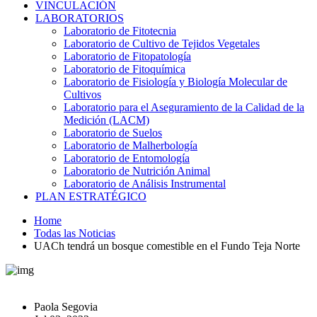
VINCULACIÓN
LABORATORIOS
Laboratorio de Fitotecnia
Laboratorio de Cultivo de Tejidos Vegetales
Laboratorio de Fitopatología
Laboratorio de Fitoquímica
Laboratorio de Fisiología y Biología Molecular de
Cultivos
Laboratorio para el Aseguramiento de la Calidad de la
Medición (LACM)
Laboratorio de Suelos
Laboratorio de Malherbología
Laboratorio de Entomología
Laboratorio de Nutrición Animal
Laboratorio de Análisis Instrumental
PLAN ESTRATÉGICO
Home
Todas las Noticias
UACh tendrá un bosque comestible en el Fundo Teja Norte
Paola Segovia