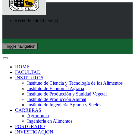
Recently added item(s)
Toggle navigation
HOME
FACULTAD
INSTITUTOS
Instituto de Ciencia y Tecnología de los Alimentos
Instituto de Economía Agraria
Instituto de Producción y Sanidad Vegetal
Instituto de Producción Animal
Instituto de Ingeniería Agraria y Suelos
CARRERAS
Agronomía
Ingeniería en Alimentos
POSTGRADO
INVESTIGACIÓN