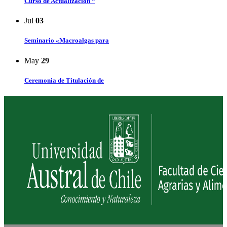
Curso de Actualización “
Jul
03
Seminario «Macroalgas para
May
29
Ceremonia de Titulación de