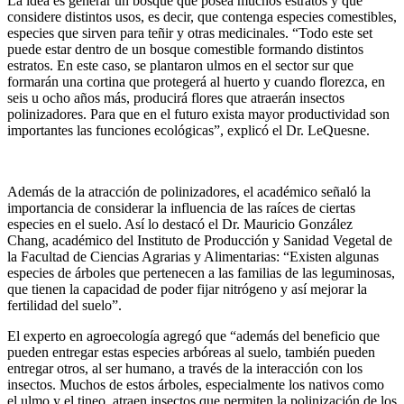
La idea es generar un bosque que posea muchos estratos y que
considere distintos usos, es decir, que contenga especies comestibles,
especies que sirven para teñir y otras medicinales. “Todo este set
puede estar dentro de un bosque comestible formando distintos
estratos. En este caso, se plantaron ulmos en el sector sur que
formarán una cortina que protegerá al huerto y cuando florezca, en
seis u ocho años más, producirá flores que atraerán insectos
polinizadores. Para que en el futuro exista mayor productividad son
importantes las funciones ecológicas”, explicó el Dr. LeQuesne.
Además de la atracción de polinizadores, el académico señaló la
importancia de considerar la influencia de las raíces de ciertas
especies en el suelo. Así lo destacó el Dr. Mauricio González
Chang, académico del Instituto de Producción y Sanidad Vegetal de
la Facultad de Ciencias Agrarias y Alimentarias: “Existen algunas
especies de árboles que pertenecen a las familias de las leguminosas,
que tienen la capacidad de poder fijar nitrógeno y así mejorar la
fertilidad del suelo”.
El experto en agroecología agregó que “además del beneficio que
pueden entregar estas especies arbóreas al suelo, también pueden
entregar otros, al ser humano, a través de la interacción con los
insectos. Muchos de estos árboles, especialmente los nativos como
el ulmo y el tineo, atraen insectos que permiten la polinización de los