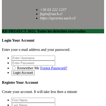
+56 63 222 1237
fagro@uach.cl
https://agrarias.uach.cl/
RD PROJECT 2021, Todos los derechos reservados.
Login Your Account
Enter your e-mail address and your password.
Remember Me
Forgot Password?
Register Your Account
Create your account. It will take less then a minute