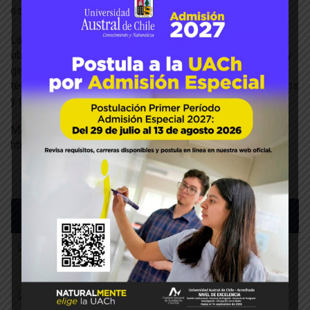
esta casa de estudios.
La Agrupación Cultiva Funaltun, que tiene entre sus
objetivos compartir, promover y practicar la agroecología y
generar un espacio experimentar para probar y observar
técnicas sustentables, además de compartir conocimientos
y generar lazos.
Más información en:
https://www.instagram.com/cultiva_funaltun/
Últimas noticias
Mesa Frutícola de Los Ríos avanz
Ago 03, 2026
En Máfil aprendieron sobre manejo