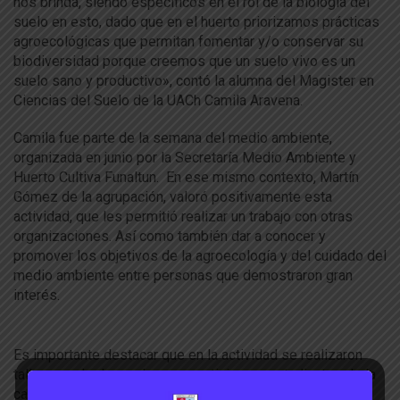
nos brinda, siendo específicos en el rol de la biología del
suelo en esto, dado que en el huerto priorizamos prácticas
agroecológicas que permitan fomentar y/o conservar su
biodiversidad porque creemos que un suelo vivo es un
suelo sano y productivo», contó la alumna del Magister en
Ciencias del Suelo de la UACh Camila Aravena.
Camila fue parte de la semana del medio ambiente,
organizada en junio por la Secretaría Medio Ambiente y
Huerto Cultiva Funaltun. En ese mismo contexto, Martín
Gómez de la agrupación, valoró positivamente esta
actividad, que les permitió realizar un trabajo con otras
organizaciones. Así como también dar a conocer y
promover los objetivos de la agroecología y del cuidado del
medio ambiente entre personas que demostraron gran
interés.
Es importante destacar que en la actividad se realizaron
talleres y charlas en las que participaron estudiantes de la
carrera de Agronomía de la UACh y de otras carreras de