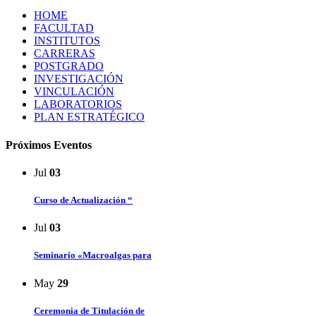
HOME
FACULTAD
INSTITUTOS
CARRERAS
POSTGRADO
INVESTIGACIÓN
VINCULACIÓN
LABORATORIOS
PLAN ESTRATÉGICO
Próximos Eventos
Jul
03
Curso de Actualización “
Jul
03
Seminario «Macroalgas para
May
29
Ceremonia de Titulación de