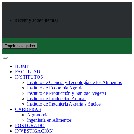
Recently added item(s)
Toggle navigation
HOME
FACULTAD
INSTITUTOS
Instituto de Ciencia y Tecnología de los Alimentos
Instituto de Economía Agraria
Instituto de Producción y Sanidad Vegetal
Instituto de Producción Animal
Instituto de Ingeniería Agraria y Suelos
CARRERAS
Agronomía
Ingeniería en Alimentos
POSTGRADO
INVESTIGACIÓN