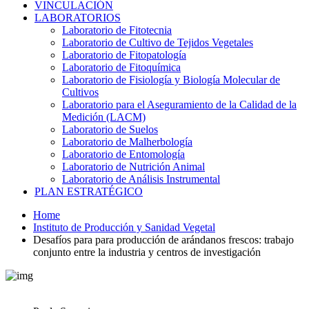
VINCULACIÓN
LABORATORIOS
Laboratorio de Fitotecnia
Laboratorio de Cultivo de Tejidos Vegetales
Laboratorio de Fitopatología
Laboratorio de Fitoquímica
Laboratorio de Fisiología y Biología Molecular de
Cultivos
Laboratorio para el Aseguramiento de la Calidad de la
Medición (LACM)
Laboratorio de Suelos
Laboratorio de Malherbología
Laboratorio de Entomología
Laboratorio de Nutrición Animal
Laboratorio de Análisis Instrumental
PLAN ESTRATÉGICO
Home
Instituto de Producción y Sanidad Vegetal
Desafíos para para producción de arándanos frescos: trabajo
conjunto entre la industria y centros de investigación