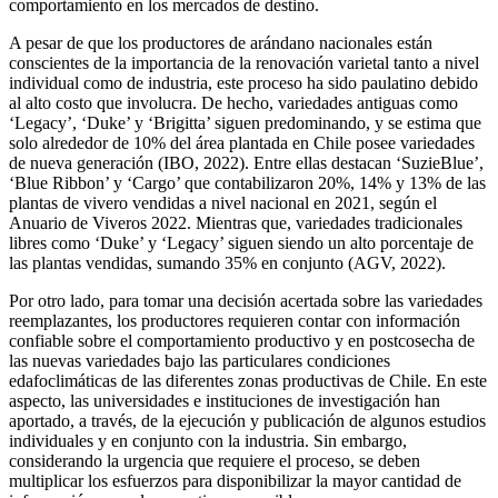
comportamiento en los mercados de destino.
A pesar de que los productores de arándano nacionales están
conscientes de la importancia de la renovación varietal tanto a nivel
individual como de industria, este proceso ha sido paulatino debido
al alto costo que involucra. De hecho, variedades antiguas como
‘Legacy’, ‘Duke’ y ‘Brigitta’ siguen predominando, y se estima que
solo alrededor de 10% del área plantada en Chile posee variedades
de nueva generación (IBO, 2022). Entre ellas destacan ‘SuzieBlue’,
‘Blue Ribbon’ y ‘Cargo’ que contabilizaron 20%, 14% y 13% de las
plantas de vivero vendidas a nivel nacional en 2021, según el
Anuario de Viveros 2022. Mientras que, variedades tradicionales
libres como ‘Duke’ y ‘Legacy’ siguen siendo un alto porcentaje de
las plantas vendidas, sumando 35% en conjunto (AGV, 2022).
Por otro lado, para tomar una decisión acertada sobre las variedades
reemplazantes, los productores requieren contar con información
confiable sobre el comportamiento productivo y en postcosecha de
las nuevas variedades bajo las particulares condiciones
edafoclimáticas de las diferentes zonas productivas de Chile. En este
aspecto, las universidades e instituciones de investigación han
aportado, a través, de la ejecución y publicación de algunos estudios
individuales y en conjunto con la industria. Sin embargo,
considerando la urgencia que requiere el proceso, se deben
multiplicar los esfuerzos para disponibilizar la mayor cantidad de