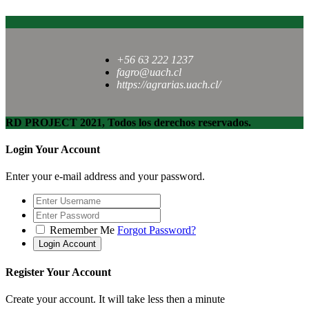
+56 63 222 1237
fagro@uach.cl
https://agrarias.uach.cl/
RD PROJECT 2021, Todos los derechos reservados.
Login Your Account
Enter your e-mail address and your password.
Remember Me
Forgot Password?
Register Your Account
Create your account. It will take less then a minute