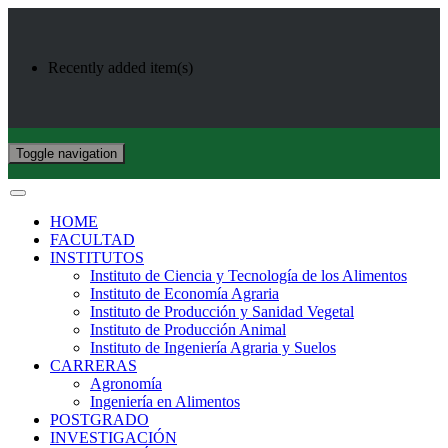
Recently added item(s)
Toggle navigation
HOME
FACULTAD
INSTITUTOS
Instituto de Ciencia y Tecnología de los Alimentos
Instituto de Economía Agraria
Instituto de Producción y Sanidad Vegetal
Instituto de Producción Animal
Instituto de Ingeniería Agraria y Suelos
CARRERAS
Agronomía
Ingeniería en Alimentos
POSTGRADO
INVESTIGACIÓN