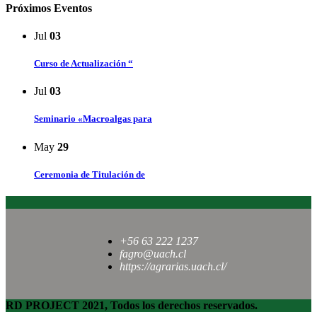
Próximos Eventos
Jul
03
Curso de Actualización “
Jul
03
Seminario «Macroalgas para
May
29
Ceremonia de Titulación de
+56 63 222 1237
fagro@uach.cl
https://agrarias.uach.cl/
RD PROJECT 2021, Todos los derechos reservados.