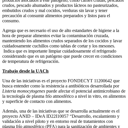
productos asociados a este patógeno, como carnes crudas, pescados
crudos, pescado ahumados y productos lácteos no pasteurizados,
embutidos crudos y mal cocidos, verduras sin lavar y tener
precaución al consumir alimentos preparados y listos para el
consumo.
Agrega que es necesario el uso de alto estandartes de higiene a la
hora de preparar alimentos evitar la contaminación cruzada,
manteniendo los alimentos crudos separados de los cocidos y lavar
cuidadosamente cuchillos como tablas de cortar y los mesones.
Indica que es importante limpiar cuidadosamente el refrigerado
considerando que es un patógeno que puede crecer en condiciones
de temperatura de refrigeración.
Trabajo desde la UACh
Una de las iniciativas es el proyecto FONDECYT 11200642 que
busca entender como la resistencia a antibióticos desarrollada por
Listeria monocytogenes
puede afectar el potencial antimicrobiano de
la tecnología de plasma frío atmosférico a nivel in vitro, en alimentos
y superficie de contacto con alimentos.
Además, una de las iniciativas que se desarrolla actualmente es el
proyecto ANID – IDeA ID22I10057 “Desarrollo, escalamiento y
validación a nivel piloto y en entorno real de tratamientos con
plasma frío atmosférico (PFA) para la sanitización de ambientes y