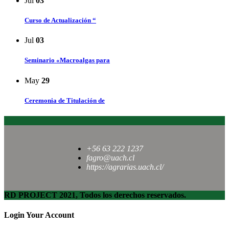
Jul
03
Curso de Actualización “
Jul
03
Seminario «Macroalgas para
May
29
Ceremonia de Titulación de
+56 63 222 1237
fagro@uach.cl
https://agrarias.uach.cl/
RD PROJECT 2021, Todos los derechos reservados.
Login Your Account