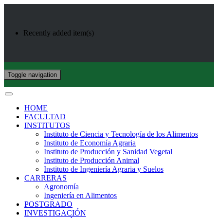
Recently added item(s)
Toggle navigation
HOME
FACULTAD
INSTITUTOS
Instituto de Ciencia y Tecnología de los Alimentos
Instituto de Economía Agraria
Instituto de Producción y Sanidad Vegetal
Instituto de Producción Animal
Instituto de Ingeniería Agraria y Suelos
CARRERAS
Agronomía
Ingeniería en Alimentos
POSTGRADO
INVESTIGACIÓN