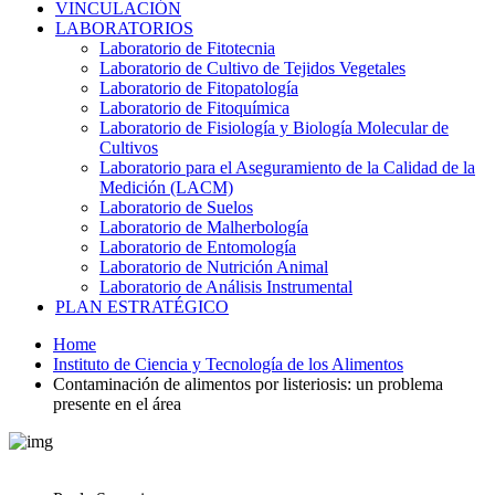
VINCULACIÓN
LABORATORIOS
Laboratorio de Fitotecnia
Laboratorio de Cultivo de Tejidos Vegetales
Laboratorio de Fitopatología
Laboratorio de Fitoquímica
Laboratorio de Fisiología y Biología Molecular de
Cultivos
Laboratorio para el Aseguramiento de la Calidad de la
Medición (LACM)
Laboratorio de Suelos
Laboratorio de Malherbología
Laboratorio de Entomología
Laboratorio de Nutrición Animal
Laboratorio de Análisis Instrumental
PLAN ESTRATÉGICO
Home
Instituto de Ciencia y Tecnología de los Alimentos
Contaminación de alimentos por listeriosis: un problema
presente en el área