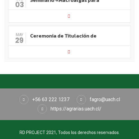
Seminario «Macroalgas para
03
Ceremonia de Titulación de
MAY
29
+56 63 222 1237
fagro@uach.cl
https://agrarias.uach.cl/
RD PROJECT 2021, Todos los derechos reservados.